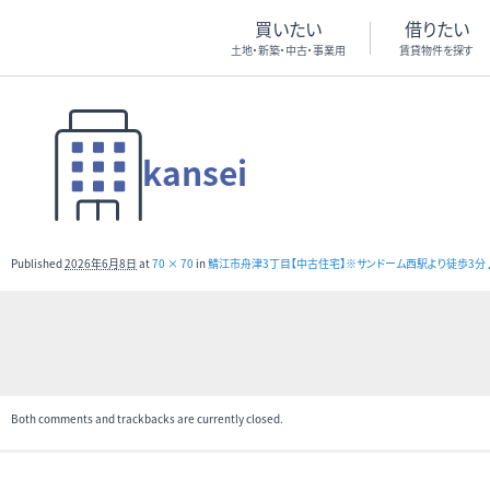
買いたい
借りたい
土地・新築・中古・事業用
賃貸物件を探す
kansei
Published
2026年6月8日
at
70 × 70
in
鯖江市舟津3丁目【中古住宅】※サンドーム西駅より徒歩3分
Both comments and trackbacks are currently closed.