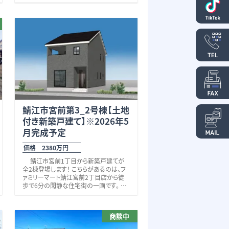
ス：集中LPG
アルビスさばえ鳥羽店（徒歩9分）、ウェル
※上下水道引込済み
シア鯖江鳥羽店（徒歩9分）、DAISO（徒歩
※地勢：高低差有り
9分）等がある利便性の良い立地です。
また、駅まですぐ近くで、通勤・通学に大変
便利♪
「つつじ通り」や、「歴史の道通り」、
「西縦貫線」にも近く、福井市へのアクセ
スも大変良好です！ 是非、いかがでしょう
か？
その他、些細なことでも何でもお気軽に
お問い合わせください。
お待ちしております。 校区 鳥羽小学
校、中央中学校 福井鉄道『三十八社』駅
に徒歩2分、約140ｍ。 ※上下水道引込
鯖江市宮前第3_2号棟【土地
あり（上下水道負担金込み）
付き新築戸建て】※2026年5
※許可番号：第22イ-R06-3号
月完成予定
価格 2380万円
鯖江市宮前1丁目から新築戸建てが
全2棟登場します！ こちらがあるのは、フ
ァミリーマート鯖江宮前2丁目店から徒
歩で6分の閑静な住宅街の一画です。 近
郊には、
・宮前公園（徒歩3分）
・クスリのアオキ東鯖江店(徒歩9分）
商談中
・ワイプラザグルメ館東鯖江店（徒歩10
分）