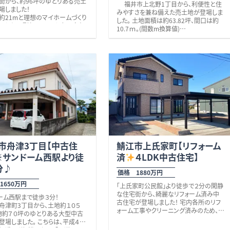
街から、約96坪のゆとりある売土
福井市上北野1丁目から、利便性と住
区 神明小学校（徒歩
場しました！
みやすさを兼ね備えた売土地が登場しま
約950ｍ）・中央中学校（徒歩8分、
約21mと理想のマイホームづくり
した。 土地面積は約63.82坪、間口は約
0ｍ） ※保険加入必要
しやすい環境で、平屋や広い駐車
10.7ｍ。(間数m換算値)
ス、お子さまがのびのび遊べるお
ゆとりのある駐車スペース ＋ 広々と
庭菜園、ドッグラン付きなど…住ま
した建物配置が可能な “ちょうど良い広
が広がります。
内には、保育園（徒歩2～4分）、ロ
さ” が魅力です♪ 周辺環境としては、
（徒歩3分）、クスリのアオキ（徒歩4
業務用スーパーヤスブン徒歩約5分350
バロー（徒歩6分）など、毎日の暮ら
ｍ、ゲンキー徒歩約６分450ｍ、複合商
かせない施設が充実。
業施設としてパリオ徒歩約１３分850ｍ、
「サンプラザ勝山」へも徒歩8分で
学校約750m、中学校約1,400m、
他に耳鼻科・整形外科や商業施設・コン
校約1,200mと通学環境も良好。
ビニ等が徒歩圏１０分圏内に点在してい
、公園や銀行、飲食店、医療機関も
57号線へ車で約2分と交通アクセ
て生活利便性抜群です。 他に人気のイタ
揃っています。
恵まれています。
リア料理店やフランス料理店等飲食店も
、福井県を代表する観光スポットで
徒歩圏内に♪ 「生活利便性が良く手ごろ
竜博物館へ車で約10分、スキージ
な大きさの土地が欲しい」そんな方にぜ
山へ車で約20分と、レジャーを身
ひ一度ご覧いただきたい土地です。 お気
しめる魅力的な住環境です。 利
市舟津3丁目【中古住
軽にお問い合わせください。 校区 和
鯖江市上氏家町【リフォーム
豊かな自然環境を兼ね備えたこの
田小学校、成和中学校 ※現況古屋・車
※サンドーム西駅より徒
済
４LDK中古住宅】
、子育て世帯はもちろん、移住をご
庫あり。
売主側にて解体更地でのお引渡
方など、幅広い世代の方におすす
分♪
し
となります。
価格 1880万円
。 是非いかがでしょうか。些細なこ
※電柱移設予定
何でもお気軽にお問い合わせくだ
1650万円
※上下水道引込あり
「上氏家町公民館」より徒歩で２分の閑静
 校区 成器南小学校（約750ｍ・
な住宅街から、綺麗なリフォーム済み中
ーム西駅まで徒歩３分！
分）、南部中学校（約1,400ｍ）
古住宅が登場しました！ 宅内各所のリフ
舟津町3丁目から、土地約１０５
水道引込あり
ォーム工事やクリーニング済みのため、ご
物約７０坪のゆとりある大型中古
トバックあり 記載の面積は概算
購入後の大掛かりなリフォーム費用を心
登場しました。 こちらは、平成４年
配することなく、すぐに新生活をスタート
骨造９ＤＫ。
「歴史の道」沿いかつ、「国道８号