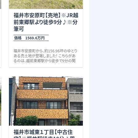
福井市安原町【売地】※JR越
前東郷駅より徒歩9分♪※分
筆可
価格 1569.6万円
福井市安原町から、約156.96坪のゆとり
ある売土地が登場しました！ こちらがあ
るのは、越前東郷駅から徒歩で9分の閑
静な住宅街の一画です。 銀行・こども
園・郵便局・公園・飲食店等が徒歩10分
約32ｍの広い間口を活かし、平屋住宅や
圏内に揃い、さらに東郷小学校まで徒歩
二世帯住宅はもちろん、広々としたお庭
約11分、という暮らしやすい住環境。 車を
や家庭菜園、ドッグランなど、理想の住ま
少し走らせれば、コンビニ(約2分)や、スー
いを自由に描ける敷地です。
パー・ドラッグストア(約9分)でお買い物が
「少し広すぎるかも…」と広さで迷われる
可能です。 また、国道158号線まで車で
方も、約78.5坪ずつの2区画への分筆も
約2分と交通アクセスも良好。
可能なためぜひ一度ご相談ください。
是非いかがでしょうか。些細なことでも何
でもお気軽にお問い合わせください。
お待ちしております。 校区 東郷小学
校（徒歩11分、約800ｍ）・足羽第一中学
校（約2,900m） ※２区画に分筆可能
(78.5坪）
福井市城東１丁目【中古住
※前面道路融雪あり