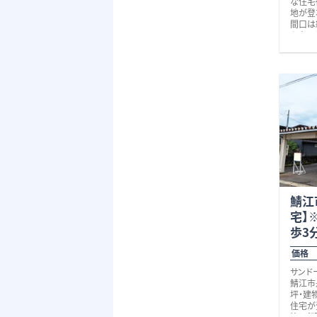
な住宅
わせください。 校
地が登
14分、
間口は
約60
を実現
スペー
庭、家
いの夢
徒歩圏
ーソン
分）、
しに欠
さらに
また、小
す♪
勝山高
その他
国道1
身近に
スにも
さらに
ある恐
ャム勝
近に楽
鯖江
便性と
宅】
場所は
検討の
歩3
めです
とでも
価格 
さい。
サンド
徒歩11
鯖江市
※上下
坪・建
※セッ
住宅が
です。
築の鉄
さらに