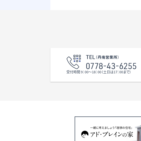
分です
震に強
） 
る対面
また、
風和室
には約
ご家族
余裕を
スは、
と気に
す！
現地見
談の他
受付時間 9：00〜18：00（土日は17：00まで）
お問い
ます。
750m
物面積
㎡が含
※法2