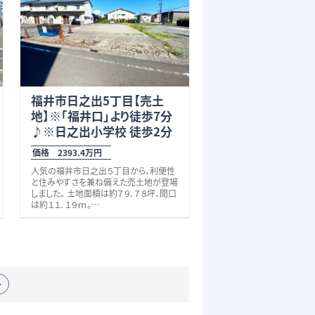
・惜陰小学校（徒歩10分）
その他、飲食店等が豊富に点在。生活に
便利な施設が揃っています。 また、国道8
号線へのアクセスが大変良好で、車で1
分です♪ 【住宅詳細】
『耐震+制震』
で
地
震に強い
安心住宅です。（ 耐震等級3取得
） 2号棟は、お料理中も家族を見守れ
る対面キッチンに、19帖もの広々LDK。
食品や日用品のストックがすっきり収納
福井市日之出5丁目【売土
できるパントリー付きなのも嬉しいポイン
地】※｢福井口｣より徒歩7分
トです！ 2階には、大容量の収納が可能な
♪※日之出小学校 徒歩2分
ウォークインクローゼットや、洗濯物がよ
く乾き南向きのバルコニー付きです♪ 駐
価格 2393.4万円
車スペースは、来客時も安心の3～4台
分。 ちょっと気になる…そんな段階でも
人気の福井市日之出５丁目から、利便性
大歓迎です！
と住みやすさを兼ね備えた売土地が登場
しました。 土地面積は約７９．７８坪、間口
現地見学・資料請求・住宅ローンのご相
は約１１．１９ｍ。
談の他、些細なことでも何でもお気軽に
駐車スペース＋お庭＋ゆとりある建物配
お問い合わせください♪ お待ちしており
置も叶いやすい、バランスの取れた“ちょう
ます。 校区 惜陰小学校（徒歩10分、約
ど良い広さ”が魅力です。 最大の魅力は、
750m）・鯖江中学校（約2,750ｍ） ※建
子育て世帯に嬉しい住環境。
物面積には、ルーフバルコニー部分8.51
日之出小学校まで徒歩約２分、保育園や
㎡が含まれております。
こども園、公園も徒歩５分圏内に揃い、毎
※法22条区域
日の送り迎えや通学の負担をぐっと軽減
してくれます。 さらに、えちぜん鉄道「福井
口」駅まで徒歩約７分、ハピラインふくい