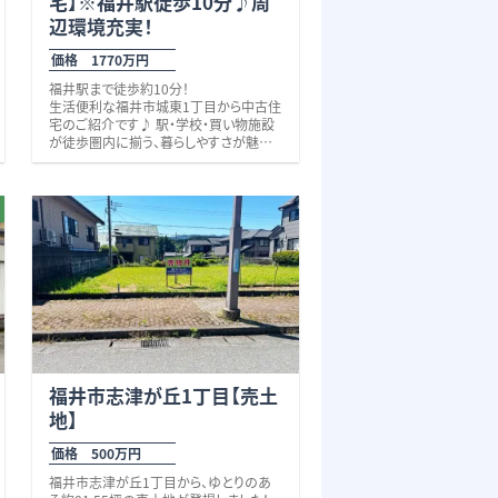
宅】※福井駅徒歩10分♪周
※上下水道引込なし
辺環境充実！
価格 1770万円
福井駅まで徒歩約10分！
生活便利な福井市城東1丁目から中古住
宅のご紹介です♪ 駅・学校・買い物施設
が徒歩圏内に揃う、暮らしやすさが魅力
のこちらの物件。
スーパーまで徒歩4分、ドラッグストア徒
歩5分、コンビニ徒歩6分と、毎日のお買
い物もラクラクです。 また、幼稚園や公園
も近く、校区の小学校までは徒歩3分、県
立高志中学校・高校まで徒歩2分と、お子
さまの通学も安心。 さらに、車ならパリオ
シティまで約4分、福井県立病院まで約5
分。日々のお買い物から、いざという時ま
で安心できる立地です。
「東大通り」に面しているため、「城の橋通
り」や「国道８号線」へのアクセスも良好。
市内各地への移動もスムーズです。 建物
は、平成８年８月築の鉄骨造３階建てのし
福井市志津が丘1丁目【売土
っかりとした造りで、延床面積約３４坪の
地】
ゆとりある住空間。
駐車は１台可能です。 子育て世代はもち
価格 500万円
ろん、将来を見据えた住まいをお探しの
方にもおすすめです。
福井市志津が丘1丁目から、ゆとりのあ
ぜひ現地で、この便利な住環境をご体感