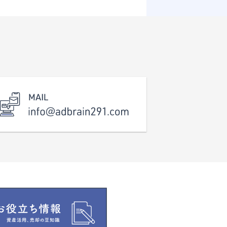
「福井」駅へも徒歩約１５分と交通アクセ
スも良好。
「さくら通り」「松本通り」等の主要幹線道
路へ車で約１分、国道８号線へ車で２分
と、通勤やお出かけにも便利な立地です。
ローソンやドラッグストアも徒歩５～６分
圏内に揃うなど、生活利便性の高さも魅
力のひとつ。
福井県立病院も約８００ｍの場所にあ
り、万が一の際にも安心です。 「立地も広
さも妥協したくない」そんな方にぜひ一度
ご覧いただきたい土地です。 お気軽にお
問い合わせください。 校区 日之出小
学校（約130m・徒歩2分）、成和中学校
（約900ｍ・徒歩13分） ※現況有姿（更
地・舗装あり）での引渡しとなります。
※準防火地域
※上下水道引込なし