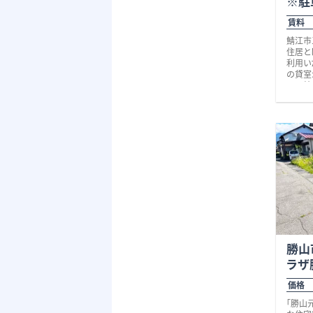
※駐
他、些
い合わ
賃料 
お待ち
鯖江市
（徒歩
住居と
１，２０
利用い
の貸室
21.5
洋室、
りが魅
ご家族
や教室
さらに
検討い
台のお
のある
徒歩1
のアオ
行、幼
暮らし
神明駅
便利な
周辺に
い住環
勝山
号・国
ラザ
各方面
住居・
価格 
便性と
件です
「勝山
些細な