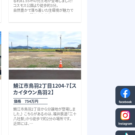
る約81.55坪の売土地が登場しました！
ください。 校区 旭小学校（約200ｍ、
コスモス公園より徒歩約3分。
徒歩3分）・成和中学校（約850ｍ、徒歩
自然豊かで落ち着いた住環境が魅力で
11分）
す。 周辺は閑静な住宅街となっており、
子育て世帯のマイホーム用地としてもお
すすめです。
土地面積は269.58㎡（約81.55坪）。広々
とした敷地のため、駐車スペースを複数
台確保したり、お庭や家庭菜園、ドッグラ
ンなど、ご家族の理想の暮らしを形にし
やすい広さです。
また、二方道路に面しているため開放感
があり、日当たりや風通しも良好。上下水
道引込み済みなのも嬉しいポイントです。
徒歩圏内には、ファミリーマート清水志津
が丘店（徒歩6分）やコメリ清水店（徒歩8
分）、清水西小学校（徒歩8分）があり、
日々の生活にも便利な立地。
さらに車で約3分の場所には「ふくい健康
そのほか、
鯖江市鳥羽2丁目1204-7【ス
の森」があり、
「PLANT-3」まで車で約7分、「パワーセン
カイタウン鳥羽２】
ウォーキングやアスレチック、プールなど、
ターワッセ」まで車で約12分、「MEGAド
家族みんなで健康的な時間を楽しめま
ン・キホーテUNY福井店」まで車で約15
価格 754万円
す。
分と、お買い物環境も充実しています。
自然の豊かさと利便性を兼ね備えた志
鯖江市鳥羽2丁目から分譲地が登場しま
津が丘で、新しい暮らしを始めてみません
した♪ こちらがあるのは、福井鉄道『三十
か？ 些細なことでも何でもお気軽にお
八社駅』から徒歩で約2分の場所です。
問い合わせください。 お待ちしておりま
近郊には、
す。 校区 清水西小学校（約550ｍ・徒
ルネッス公園（徒歩5分）、ルネッス鯖江
歩8分）、清水中学校（約3.4ｋｍ） ※ガ
（徒歩6分）、ニトリ鯖江鳥羽店（徒歩8分）