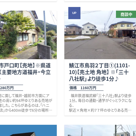
できます。 また、２台駐車可能なカーポー
が豊富なため、二世帯住宅として
で車で約３分と、鯖江市中心部や越
ト（耐積雪2ｍ）付きで、設置費用が不要
ろん、大家族での暮らしや在宅ワ
面へのアクセスにも便利な立地で
なのも嬉しいポイントです。 敷地面積は
UP
商談中
ペース、大き目の客部屋など、ライ
約７１坪のゆとりがあり、さらに開放感の
イルに合わせて幅広く活用できま
利便性を兼ね備えた、ゆとりある
ある東南角地。 鯖江の市街地からは少し
敷地は約１０５坪と広々。カーポート
をお探しの方におすすめの一邸で
外れていますが、車で数分の場所に、コン
駐車２台可能です。 周辺にはサン
非いかがでしょうか。
ビニやスーパー、１００円ショップ等が揃
西駅の他、
ことでも何でもお気軽にお問い合
い、生活に不便という訳ではありません。
ニ（徒歩6分）、ドラッグストア（徒歩
ださい。
喧騒から少し離れた落ち着いた住環境で
公園（徒歩7分）、小学校（徒歩9
しております。
ゆったりと暮らしたい方にぴったりの住ま
保育園（徒歩9分）などが揃い、生活
いです。 当社売主につき、仲介手数料不
も良好。
江中学校（約2.3ｋｍ） 福井鉄道
要！ 建築費高騰の中、躯体状態も良好
『サンドーム西』駅に徒歩で3分
でお手頃価格です！
営（本管200mm）
市戸口町【売地】※県道
鯖江市鳥羽２丁目①(1101-
物件に関するご質問やご見学もお気軽に
公共下水（本管250mm）
（主要地方道福井・今立
10)【売土地 角地】 ※｢三十
ご相談ください♪ 校区 豊小学校（約９
有姿での引渡しとなります。
５０ｍ、徒歩１３分）・鯖江中学校（約２．４
♪
八社駅｣より徒歩1分♪
ｋｍ） リフォーム内容 ※壁紙全面リフォ
ーム ※LDKフローリングリフォーム ※Ｉ
280万円
価格 1160万円
Ｈコンロ 新規入替 ※洗面台・１Ｆ ２Ｆ
トイレ 新規入替 ※エコキュート 新規
福井鉄道福武線「三十八社」駅より徒歩
入替 ※インターホン 新規入替 ※各部
性の高い約94坪ゆとりある売地が
１分。 毎日の通勤・通学がぐっとラクにな
屋照明器具 新規入替 ※キッチン・浴室
ました。 こちらがあるのは、「ハニ
る、
内 抗菌クリーニング施工 ※和室畳新
店」から400m徒歩で6分の場所で
駅近×角地×約７７坪のゆとりある売土
調 ※その他住居部分ハウスクリーニング
地が登場しました！ こちらは、間口北側約
済 ※合併浄化槽（公共下水敷地内引込
徒歩6分圏内に、山岸医院、ゲンキ
１６．４ｍ・東側約８．５ｍの角地。
あり） ※エアコン リビング１台 寝室１
店があり、北中山小学校へも徒歩
開放感があり、建物プランの自由度も高
台 各内部クリーニング済 エエアコン
。
い整形地です。 徒歩圏内には、ニトリ（約
については新規入替では無い為保証等
内で日常の買い物も出来、車で出
８分）、アルビス（約１０分）、ウエルシア