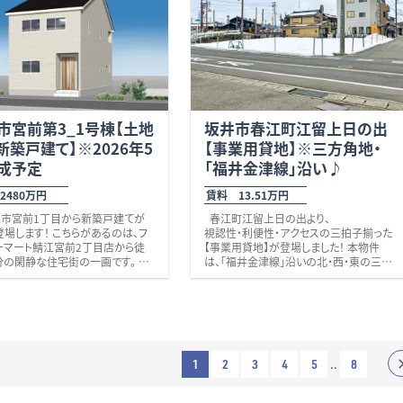
はございません。
アクセスも良い環境です。 敷地面
（約９分）と生活利便施設が充実。
4.67坪と広く整形の敷地で、平屋
さらに、ルネッス公園（約６分）や内科・歯
にも十分な大きさ。 些細なことで
科クリニックも徒歩６分圏内にそろう、安
もお気軽にお問い合わせくださ
心の住環境です。 上下水道引込済のた
お待ちしております。 校区 北中山
め、初期コストも抑えやすいのも嬉しいポ
、東陽中学校 ※上下水道引込済
イント。 「駅近で、広さも妥協したくない」
そんな方にぜひご検討いただきたい一画
渡しにつき建物解体費用は買主
です。 また、南隣の区画も同時販売中！
担となります。当社にてお見積も
市宮前第3_1号棟【土地
こちらは、間口約１１．８ｍの整形地（角地
坂井市春江町江留上日の出
も可能です。
ではありません）。
新築戸建て】※2026年5
【事業用貸地】※三方角地・
ご家族の理想に合わせてお選びいただ
成予定
「福井金津線」沿い♪
けます。 並びで比較検討できる今がチャ
ンスです。 まずはお気軽にお問い合わ
2480万円
賃料 13.51万円
せくださいませ。 校区 鳥羽小学校／中
央中学校 ※上下水道引込あり
春江町江留上日の出より、
※間口について：角地につき、隅切り部分
登場します！ こちらがあるのは、フ
視認性・利便性・アクセスの三拍子揃った
約４．８ｍは含んでおりません。
ーマート鯖江宮前2丁目店から徒
【事業用貸地】が登場しました！ 本物件
分の閑静な住宅街の一画です。 近
は、「福井金津線」沿いの北・西・東の三方
、
角地。
公園（徒歩3分）
建物配置の自由度が高く、店舗やクリニッ
リのアオキ東鯖江店(徒歩9分）
ク、事務所など幅広い業種におすすめで
プラザグルメ館東鯖江店（徒歩10
す。 周辺には金融機関や郵便局、商業施
設、企業、保育施設などが点在しており、
小学校（徒歩10分）
集客面においてもメリットのある環境が
、飲食店等が豊富に点在。生活に
整っています。 車で約５分圏内には、「エ
..
1
2
3
4
5
8
施設が揃っています。 また、国道8
ンゼルランドふくい」や「アル・プラザ ア
のアクセスが大変良好で、車で1
ミ」など、春江エリアを代表する施設が揃