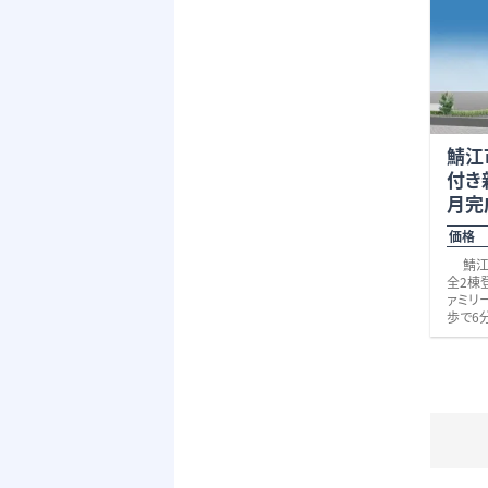
かける
積は9
の建築
も何で
い。 
小学校
み
※現況
様ご負
鯖江
り手配
付き
月完
価格 
鯖江市宮前1丁目から新築戸建てが
全2棟
ァミリ
歩で6
郊には
・宮前
・クス
・ワイ
分）
・惜陰
その他
便利な
号線へ