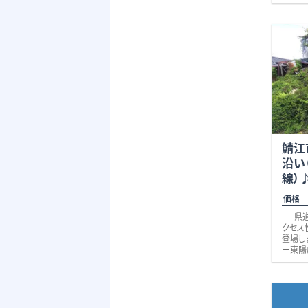
部屋数
線」ま
はもち
前市方
ークス
す。
フスタ
広さと
す。 
住まい
付きで
す。 是
ドーム
些細な
コンビ
わせく
8分）、
お待ち
分）、
校区 惜陰小学校（約900ｍ・徒歩12
利便性
分）、鯖
福武線
水道：公
鯖江
汚水：
沿い
※現状
線）
価格 
県道に面して福井・越前市方面にア
クセス
登場し
ー東陽
す。
その他
ー東陽
５分です
徒歩圏