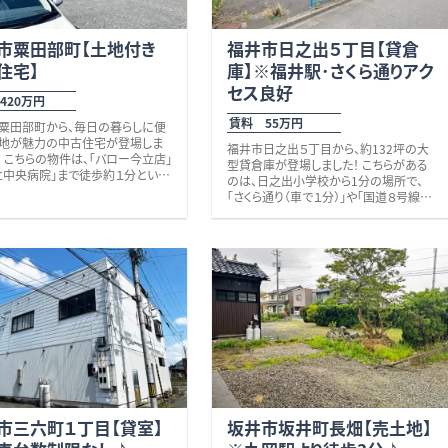
市粟田部町【土地付き
福井市日之出５丁目【貸倉
住宅】
庫】※福井駅･さくら通りアク
セス良好
420万円
賃料 55万円
粟田部町から、毎日の暮らしに便
地が魅力の中古住宅が登場しま
福井市日之出５丁目から、約132坪の大
 こちらの物件は、「バロー今立店」
型貸倉庫が登場しました！ こちらがある
立中央病院」まで徒歩約１分とい
のは、日之出小学校から1分の場所で、
「さくら通り（車で１分）」や「国道８号線
買い物や、急な体調不良の際にも
（車で4分）」、「福井駅（車で4分）」と各所
きる住環境が大きな魅力です！ そ
へ移動がしやすい立地です。 建物は、
銀行や図書館、あいぱーく今立、い
１９８９年に新築された鉄骨造の2階建
芸術館、花筐公園、小学校、コンビ
て。
食店が全て徒歩１０分圏内！！
電動シャッターやクレーン、屋根付き車庫
を豊かに彩る施設が身近にあり、
を備え、駐車も6台以上可能です！ また、
世代からシニア世代まで幅広い世
建物内に畳付きの一室があり、従業員の
すすめできる立地です♪ 土地面
休憩や打ち合わせ、事務スペースなどに
６８．９９坪とゆとりがあり、建物は
も活用いただけます。 福井市中心部で貸
４３．５６坪の木造２階建。
倉庫をお探しの方、自社倉庫や資材置場
や設備を自分好みにリフォーム・リ
等に是非いかがでしょうか？ 些細なこと
ションして、理想の住まいづくりを
でも何でもお気軽にお問い合わせくださ
たい方にもおすすめです。 ぜひ一
い。
をご覧ください。
お待ちしております。 ※営業用倉庫は不
市三六町１丁目【貸室】
坂井市坂井町長畑【売土地】
きがありながら、暮らしやすい住環
可。
と実感できると思います。 その