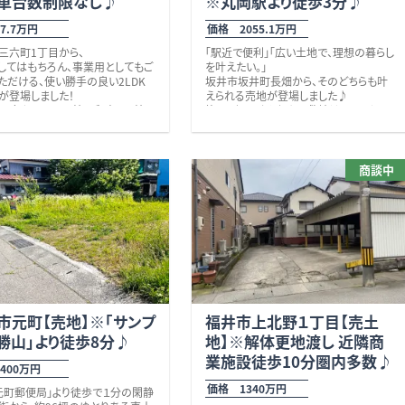
車台数制限なし♪
※丸岡駅より徒歩3分♪
※電動シャッター、クレーン、外部屋根付
細なことでも何でもお気軽にお問
き車庫あり
せください。
7.7万円
価格 2055.1万円
※保険：加入必要（保証会社に加入いた
しております。 校区 花筐小学校
だく場合有り） ※賃料：55万円（税込み）
三六町1丁目から、
「駅近で便利」「広い土地で、理想の暮らし
８分・約５５０ｍ）、南越中学校（約
してはもちろん、事業用としてもご
を叶えたい。」
０ｍ）
ただける、使い勝手の良い2LDK
坂井市坂井町長畑から、そのどちらも叶
が登場しました！
えられる売地が登場しました♪
帖の広々LDKに、8帖の和室・11帖の
約256坪のゆとりある敷地は、平屋や二
さらに納戸付きで、ゆとりある間取
世帯住宅はもちろん、庭づくりや家庭菜
力。
園、ガレージ、ドッグラン付きの住宅など、
でのお住まいはもちろん、事務所
思い思いの暮らしを実現できる広さが魅
、サロンなど、さまざまな用途をご
、駐車台数に制限がないため、複数
力です。
また、ハピライン「丸岡駅」まで徒歩約3
商談中
ただけます。
車を所有されている方や、ご来客
道路から奥へ広がる敷地は、落ち着きの
分、小学校まで徒歩約3分と、通勤・通学
事業にもおすすめです。
ある空間づくりにも適しています。
にも便利な立地。
0分圏内には、バロー（3分）、クスリ
さらに、中学校や高校、こども園、コンビ
キ（2分）、公立丹南病院（3分）、銀
ニ、ドラッグストア、銀行、郵便局、公園な
広さと利便性を兼ね備えたこの土地を、
稚園、公園、ローソンなど、毎日の
どが徒歩圏内に揃い、子育て世帯から幅
ぜひ現地でご覧ください。 校区 坂井
を支える施設が充実。
広い世代まで暮らしやすい住環境です。
東十郷小学校（約230ｍ、徒歩3分）・坂井
へも徒歩約9分と、通勤・通学にも
住宅用地としてはもちろん、土地の形状
中学校（約800ｍ、徒歩11分） ※上下水
立地です。
を生かした店舗兼住宅や隠れ家のような
道引込有り
は飲食店も多く、生活利便性の高
カフェなど、アイデア次第でさまざまな可
※現状有姿での引渡しとなります。
境が整っています。 また、県道229
能性が広がる一画です。 是非いかがで
市元町【売地】※｢サンプ
福井市上北野１丁目【売土
道417号線へは車で約1分と、市内
しょうか。
勝山｣より徒歩8分♪
地】※解体更地渡し 近隣商
へのアクセスも良好。
事業用のどちらにも対応できる、利
業施設徒歩10分圏内多数♪
400万円
快適性を兼ね備えたおすすめの物
。 是非いかがでしょうか。
価格 1340万円
元町郵便局」より徒歩で１分の閑静
ことでも何でもお気軽にお問い合