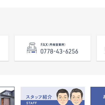
♪ 【住宅詳細】
『耐震+制震』
で
地
う利便性の高さも魅力です。 また、嶺北縦
い
安心住宅です。（ 耐震等級3取得
貫線まで車で約２分、フェニックス通りま
1号棟は、お料理中も家族を見守れ
で約３分と、主要道路へのアクセスも良
キッチンに、17帖の広々LDK。
好。
来客やキッズスペースに便利な洋
福井市や坂井市各方面への移動がしや
付き！ 全居室に収納を確保し、2階
すく、営業拠点としても充分に価値の高
2.5帖の納戸も完備。
い立地です。 土地面積は約２２５坪とゆと
の成長とともに増える荷物にも、
りがあり、駐車スペースを確保しやすい点
もって対応できます。 駐車スペー
も魅力のひとつ。
来客時も安心の3～4台分。 ちょっ
上下水道引込済みのため、初期コストを
なる…そんな段階でも大歓迎で
抑えながらスムーズな事業スタートが可
能です。 春江エリアで事業用地をお探し
の方は、ぜひ一度ご検討ください。 ※敷
学・資料請求・住宅ローンのご相
金・保証金・契約期間などの諸条件は、ご
、些細なことでも何でもお気軽に
相談に応じます。
合わせください♪ お待ちしており
まずはお気軽にお問い合わせください。
 校区 惜陰小学校（徒歩10分、約
）・鯖江中学校（約2,750ｍ） ※建
校区 春江小学校（約１．３ｋｍ） 春江
には、ルーフバルコニー部分9.72
中学校（約２．６ｋｍ） ※賃料（月額）：
まれております。
１３５，１２０円（税別）
2条区域
※上下水道引込あり
※保証会社をご利用いただいてのご契約
が前提となります。
※敷金・保証会社利用先・契約期間：要相
談