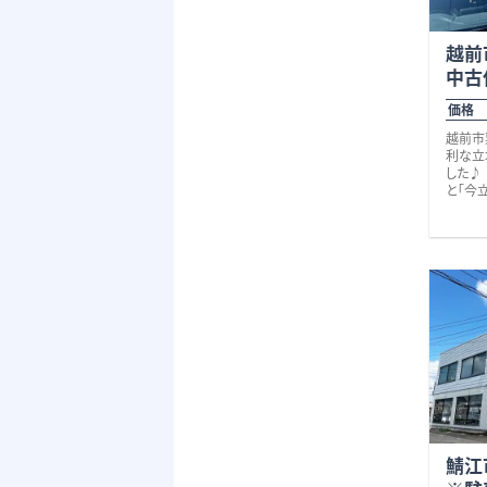
越前
中古
価格 
越前市
利な立
した♪
と「今
う、
日々の
安心で
の他、
まだて
ニ、飲
暮らし
子育て
代にお
積は約
延べ約
間取り
ノベー
楽しみ
度現地
鯖江
落ち着
境をきっ