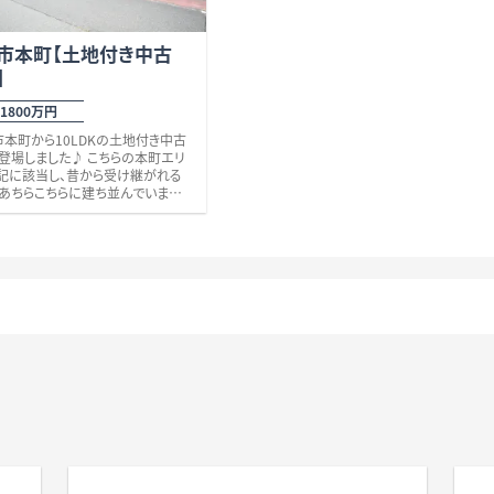
市本町【土地付き中古
】
1800万円
本町から10LDKの土地付き中古
ました♪ こちらの本町エリ
記に該当し、昔から受け継がれる
あちらこちらに建ち並んでいます。
近郊には、クスリのアオキ大野新
徒歩5分）、ローソン大野三番店（徒
）、ハニー新鮮館三番通り店（徒歩8
有終西小学校（徒歩7分）等、生活の
変良好な好立地です。 そしてこち
物は、1992年に新築された
Kの豪邸です。10居室、大型物置、キ
2か所、浴室2か所、リビングルーム
、トイレ3か所、屋上に天体望遠鏡
有ります。 会社での保養所として
や、2世帯住宅等でお探しの方は、
かがでしょうか？ その他、些細なこ
何でもお気軽にお問い合わせくだ
 お待ちしております。 ※越前大野
14分、1100ｍ。 JR越美北線
野』駅に徒歩17分、1200ｍ。 校
終西小学校、陽明中学校