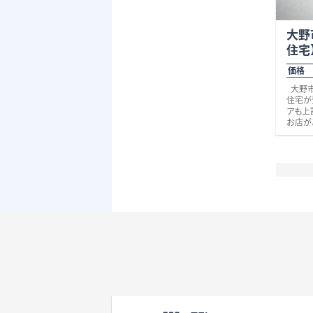
大野
住宅
価格 
大野市
住宅が登場し
アも上
お店が
他にも
町店（
歩4分
分）、
便も大
らの建
10LD
ッチン
2か所
施設が
の利用
是非い
とでも
さい。
城に徒歩
『越前大
区 有