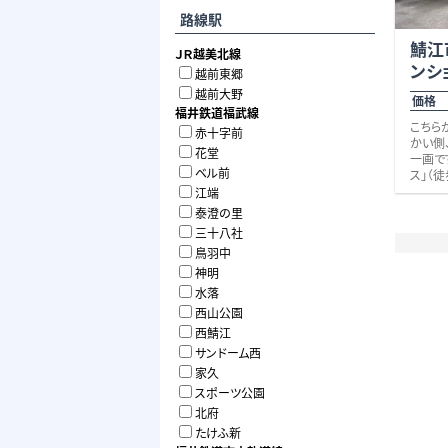
路線駅
鯖江
ＪＲ越美北線
ンシ
越前東郷
越前大野
価格 
福井鉄道福武線
こちら
赤十字前
かい側
花堂
一画です。 近郊には、人気洋
ベル前
ス」（徒
スギ薬
江端
10分）
泰澄の里
歩８分
三十八社
『西山
鳥羽中
縦貫線
や越前市
神明
物件は
水落
+ 木
西山公園
おおま
西鯖江
床面積
◆4階
サンドーム西
年) ⇒ 
家久
◆2階
スポーツ公園
⇒256.
北府
◆2階建
25.4
たけふ新
居状況