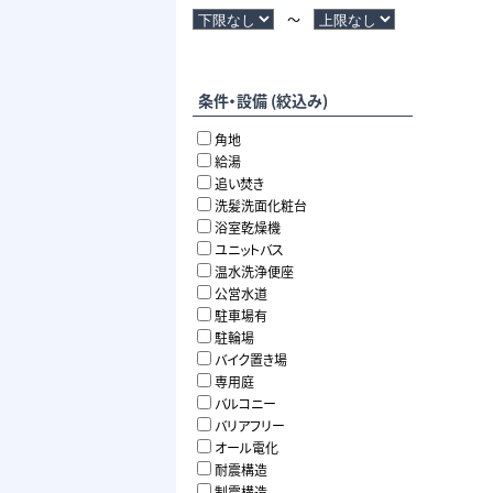
～
条件・設備 (絞込み)
角地
給湯
追い焚き
洗髪洗面化粧台
浴室乾燥機
ユニットバス
温水洗浄便座
公営水道
駐車場有
駐輪場
バイク置き場
専用庭
バルコニー
バリアフリー
オール電化
耐震構造
制震構造