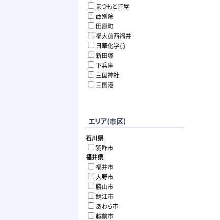
まつもと町屋
西別院
田原町
福大前西福井
日華化学前
新田塚
下兵庫
三国神社
三国港
エリア(市区)
石川県
羽咋市
福井県
福井市
大野市
勝山市
鯖江市
あわら市
越前市