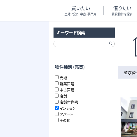
買いたい
借りたい
土地・新築・中古・事業用
賃貸物件を探す
キーワード検索
物件種別 (売買)
並び替
売地
新築戸建
中古戸建
店舗
店舗付住宅
マンション
アパート
その他