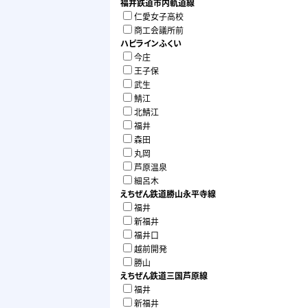
福井鉄道市内軌道線
店舗：2
仁愛女子高校
賃貸住宅
商工会議所前
貸家：0
ハピラインふくい
作業所
入が見
今庄
（※契
王子保
ざいます
武生
他詳細
鯖江
い。 校区 進徳小学校・鯖江中学校 ※現
状有姿
北鯖江
※駐車場
福井
に記載の
森田
は、中
丸岡
分の面
含んで
芦原温泉
※トッ
細呂木
（680
えちぜん鉄道勝山永平寺線
積です
福井
新福井
福井口
越前開発
勝山
えちぜん鉄道三国芦原線
福井
新福井