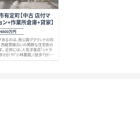
市有定町【中古 店付マ
ョン+作業所倉庫+貸家】
4800万円
があるのは、南公園グラウンドの向
、西縦貫線沿いの閑静な住宅街の
食店「シトラ
歩3分）や「小林農園」（徒歩7分）、
局(徒歩9分）、ハニー住吉店（徒歩
、福井銀行（徒歩9分）、郵便局（徒
）等、様々な商業施設が点在。
公園』へも約800ｍ
さらに、「西
」・「つつじ通り」沿いで、鯖江市内
へアクセス良好です♪ こちらの
、店付中古マンション+木造作業所
造貸家（※借地部）が全てセットです。
かな詳細としましては、 【築年・延
（公募）】
建て RC造店付マンション(昭和51
205.89坪（680.68㎡）
建て 木造作業所(昭和46年)
84坪（849.12㎡）
て 木造貸家(昭和47年) ⇒
2坪（84.04㎡） ※借地部 【利用・入
】（令和7年3月時点）