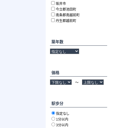
坂井市
今立郡池田町
南条郡南越前町
丹生郡越前町
築年数
価格
～
駅歩分
指定なし
1分以内
3分以内