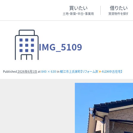
買いたい
借りたい
土地・新築・中古・事業用
賃貸物件を探す
IMG_5109
Published
2026年6月1日
at
840 × 630
in
鯖江市上氏家町【リフォーム済
４LDK中古住宅】