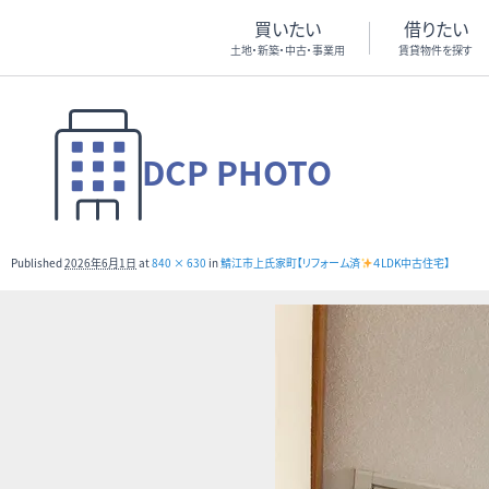
買いたい
借りたい
土地・新築・中古・事業用
賃貸物件を探す
DCP PHOTO
Published
2026年6月1日
at
840 × 630
in
鯖江市上氏家町【リフォーム済
４LDK中古住宅】