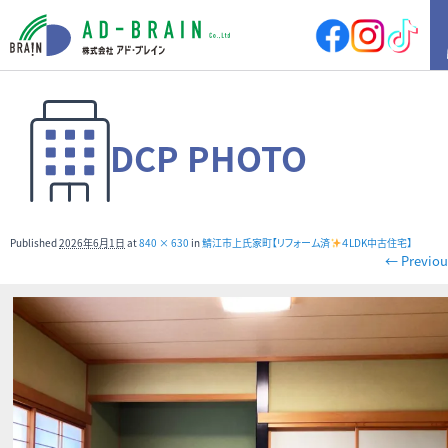
HOME
DCP PHOTO
買いたい
売地
新築戸建
中古戸建
店舗
Published
2026年6月1日
at
840 × 630
in
鯖江市上氏家町【リフォーム済
４LDK中古住宅】
店舗付住宅
マンション
← Previou
アパート
その他
借りたい
店舗・事務所
倉庫
土地
その他
売りたい
サポート内容
売却の流れ