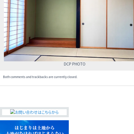
無料査定・売却・買取
お役立ち
資産活用・売却の豆知識
情報
会社案内
特長・サービス
スタッフ紹介
DCP PHOTO
アクセス
会社概要
Both comments and trackbacks are currently closed.
メールでお問合せ
無料査定
アド・ブレインの
プライバシーポリシー