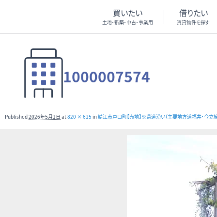
買いたい
借りたい
土地・新築・中古・事業用
賃貸物件を探す
1000007574
Published
2026年5月1日
at
820 × 615
in
鯖江市戸口町【売地】※県道沿い（主要地方道福井・今立線