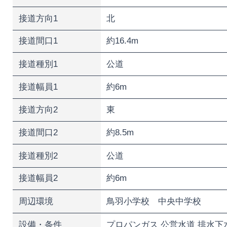
接道方向1
北
接道間口1
約16.4m
接道種別1
公道
接道幅員1
約6m
接道方向2
東
接道間口2
約8.5m
接道種別2
公道
接道幅員2
約6m
周辺環境
鳥羽小学校 中央中学校
設備・条件
プロパンガス 公営水道 排水下