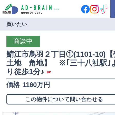
買いたい
HOME
商談中
買いたい
売地
新築戸建
鯖江市鳥羽２丁目①(1101-10)【
中古戸建
店舗
土地 角地】 ※｢三十八社駅｣
店舗付住宅
マンション
り徒歩1分♪
UP
アパート
その他
価格
1160万円
借りたい
店舗・事務所
倉庫
土地
その他
この物件について問い合わせる
売りたい
サポート内容
売却の流れ