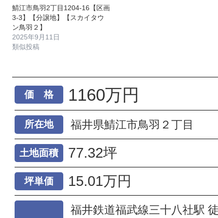
鯖江市鳥羽2丁目1204-16【区画
3-3】【分譲地】【スカイタウ
ン鳥羽２】
2025年9月11日
類似投稿
1160万円
価 格
福井県鯖江市鳥羽２丁目
所在地
77.32坪
土地面積
15.01万円
坪単価
福井鉄道福武線三十八社駅 