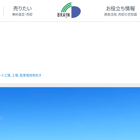
売りたい
お役立ち情報
無料査定・売却
資産活用、売却の豆知識
い ※工場､土場､駐車場用地向き