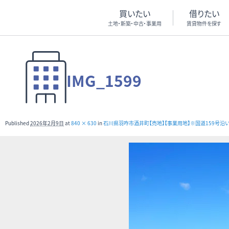
買いたい
借りたい
土地・新築・中古・事業用
賃貸物件を探す
IMG_1599
Published
2026年2月9日
at
840 × 630
in
石川県羽咋市酒井町【売地】【事業用地】※国道159号沿