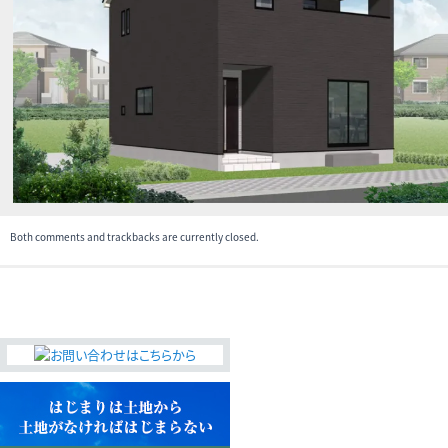
無料査定・売却・買取
お役立ち
資産活用・売却の豆知識
情報
会社案内
特長・サービス
スタッフ紹介
アクセス
会社概要
Both comments and trackbacks are currently closed.
メールでお問合せ
無料査定
アド・ブレインの
プライバシーポリシー