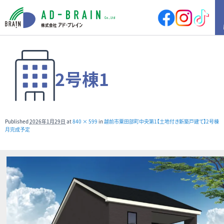
HOME
2号棟1
買いたい
売地
新築戸建
中古戸建
店舗
Published
2026年1月29日
at
840 × 599
in
越前市粟田部町中央第1【土地付き新築戸建て】2号棟 ※
店舗付住宅
マンション
月完成予定
アパート
その他
借りたい
店舗・事務所
倉庫
土地
その他
売りたい
サポート内容
売却の流れ