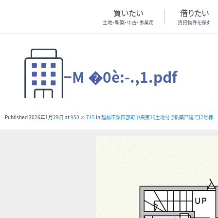
買いたい
借りたい
土地・新築・中古・事業用
賃貸物件を探す
−M �0è:-.,1.pdf
Published
2026年1月29日
at
950 × 745
in
越前市粟田部町中央第1【土地付き新築戸建て】2号棟 