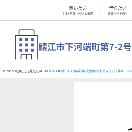
買いたい
借りたい
土地・新築・中古・事業用
賃貸物件を探す
鯖江市下河端町第7-2号
Published
2026年1月21日
at
840 × 594
in
鯖江市下河端町第7【土地付き新築戸建て】2号棟 ※2