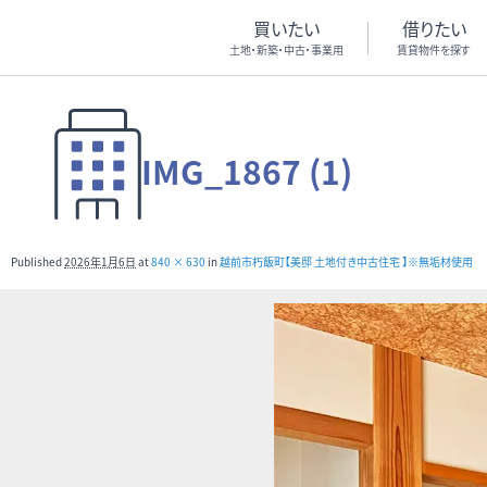
買いたい
借りたい
土地・新築・中古・事業用
賃貸物件を探す
IMG_1867 (1)
Published
2026年1月6日
at
840 × 630
in
越前市朽飯町【美邸 土地付き中古住宅 】※無垢材使用