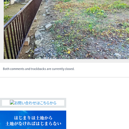
無料査定・売却・買取
お役立ち
資産活用・売却の豆知識
情報
会社案内
特長・サービス
スタッフ紹介
アクセス
会社概要
Both comments and trackbacks are currently closed.
メールでお問合せ
無料査定
アド・ブレインの
プライバシーポリシー