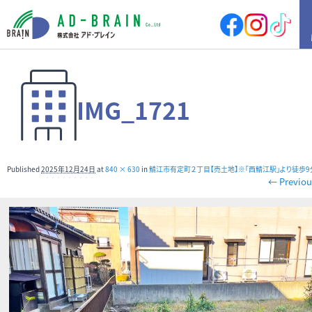
HOME
IMG_1721
買いたい
売地
新築戸建
中古戸建
店舗
Published
2025年12月24日
at
840 × 630
in
鯖江市有定町２丁目【売土地】※「西鯖江駅」より徒歩9
店舗付住宅
マンション
← Previou
アパート
その他
借りたい
店舗・事務所
倉庫
土地
その他
売りたい
サポート内容
売却の流れ