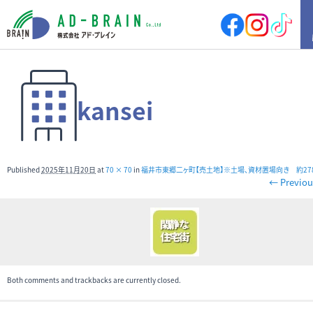
HOME
kansei
買いたい
売地
新築戸建
中古戸建
店舗
Published
2025年11月20日
at
70 × 70
in
福井市東郷二ヶ町【売土地】※土場、資材置場向き 約27
店舗付住宅
マンション
← Previou
アパート
その他
借りたい
店舗・事務所
倉庫
土地
その他
Both comments and trackbacks are currently closed.
売りたい
サポート内容
売却の流れ