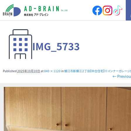
HOME
IMG_5733
買いたい
売地
新築戸建
中古戸建
店舗
Published
2025年10月10日
at
840 × 1120
in
鯖江市新横江２丁目【中古住宅】※インナーガレージ
店舗付住宅
マンション
← Previou
アパート
その他
借りたい
店舗・事務所
倉庫
土地
その他
売りたい
サポート内容
売却の流れ