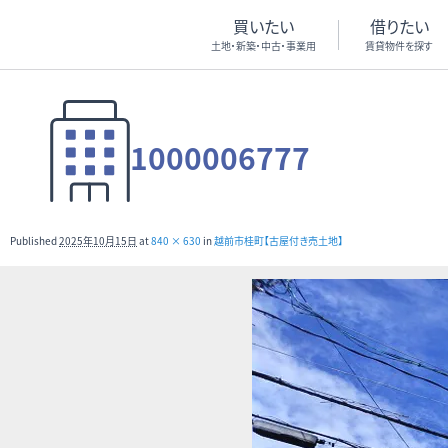
買いたい
借りたい
土地・新築・中古・事業用
賃貸物件を探す
1000006777
Published
2025年10月15日
at
840 × 630
in
越前市桂町【古屋付き売土地】