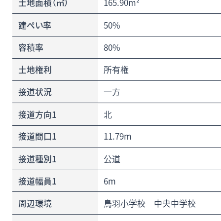
土地面積（㎡）
165.90m²
建ぺい率
50%
容積率
80%
土地権利
所有権
接道状況
一方
接道方向1
北
接道間口1
11.79m
接道種別1
公道
接道幅員1
6m
周辺環境
鳥羽小学校 中央中学校