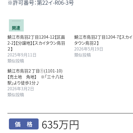
※許可番号：第22イ-R06-3号
関連
鯖江市鳥羽2丁目1204-12【区画
鯖江市鳥羽2丁目1204-7【スカイ
2-2】【分譲地】【スカイタウン鳥羽
タウン鳥羽２】
２】
2026年5月19日
2025年9月11日
類似投稿
類似投稿
鯖江市鳥羽２丁目①(1101-10)
【売土地 角地】 ※｢三十八社
駅｣より徒歩1分♪
2026年3月2日
類似投稿
635万円
価 格