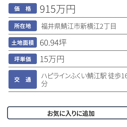
915万円
価 格
福井県鯖江市新横江2丁目
所在地
60.94坪
土地面積
15万円
坪単価
ハピラインふくい鯖江駅 徒歩1
交 通
分
お気に入りに追加