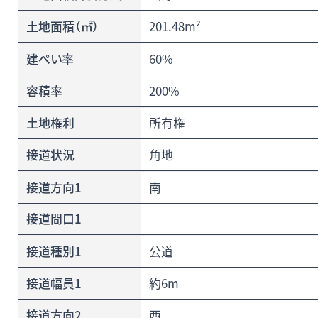
土地面積（㎡）
201.48m²
建ぺい率
60%
容積率
200%
土地権利
所有権
接道状況
角地
接道方向1
南
接道間口1
接道種別1
公道
接道幅員1
約6m
接道方向2
西