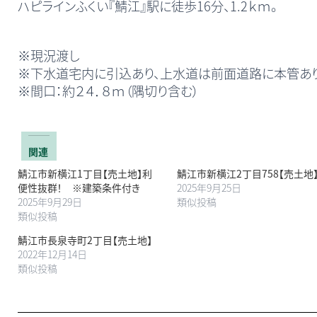
ハピラインふくい『鯖江』駅に徒歩16分、1.2ｋｍ。
※現況渡し
※下水道宅内に引込あり、上水道は前面道路に本管あり
※間口：約２４．８ｍ（隅切り含む）
関連
鯖江市新横江1丁目【売土地】利
鯖江市新横江2丁目758【売土地
便性抜群！ ※建築条件付き
2025年9月25日
2025年9月29日
類似投稿
類似投稿
鯖江市長泉寺町2丁目【売土地】
2022年12月14日
類似投稿