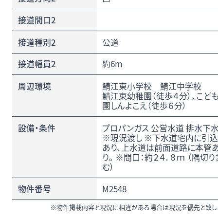
接道間口2
接道種別2
公道
接道幅員2
約6m
周辺環境
鯖江東小学校 鯖江中学校
鯖江東幼稚園（徒歩４分）、こど
園しんよこえ（徒歩６分）
設備・条件
プロパンガス 公営水道 排水下
※現況渡し ※下水道宅内に引
あり、上水道は前面道路に本管
り。 ※間口：約２４．８ｍ （隅切り
む）
物件番号
M2548
※物件掲載内容と現況に相違がある場合は現況を優先と致し