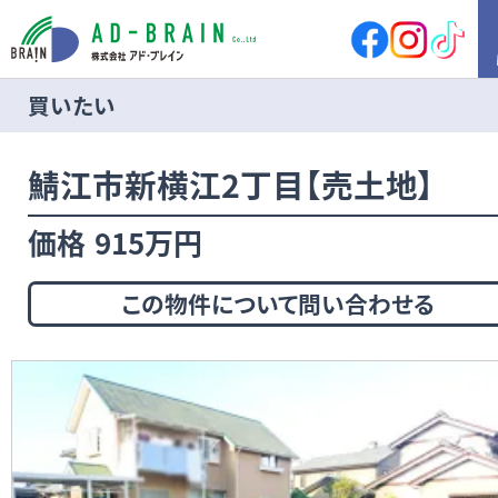
買いたい
HOME
鯖江市新横江2丁目【売土地】
買いたい
売地
新築戸建
価格
915万円
中古戸建
店舗
店舗付住宅
マンション
この物件について問い合わせる
アパート
その他
借りたい
店舗・事務所
倉庫
土地
その他
売りたい
サポート内容
売却の流れ