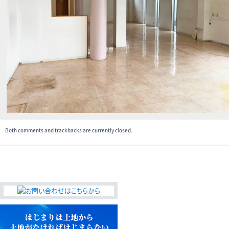
無料査定・売却・買取
お役立ち
資産活用・売却の豆知識
情報
会社案内
特長・サービス
スタッフ紹介
アクセス
会社概要
Both comments and trackbacks are currently closed.
メールでお問合せ
無料査定
アド・ブレインの
プライバシーポリシー