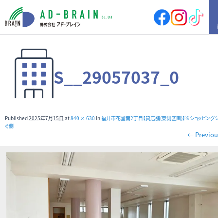
HOME
S__29057037_0
買いたい
売地
新築戸建
中古戸建
店舗
Published
2025年7月15日
at
840 × 630
in
福井市花堂南2丁目【貸店舗(東側区画)】※ショッピングシ
店舗付住宅
マンション
ぐ側
← Previou
アパート
その他
借りたい
店舗・事務所
倉庫
土地
その他
売りたい
サポート内容
売却の流れ