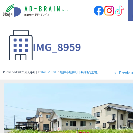
HOME
IMG_8959
買いたい
売地
新築戸建
中古戸建
店舗
Published
2025年7月4日
at
840 × 630
in
坂井市坂井町下兵庫【売土地】
← Previou
店舗付住宅
マンション
アパート
その他
借りたい
店舗・事務所
倉庫
土地
その他
売りたい
サポート内容
売却の流れ