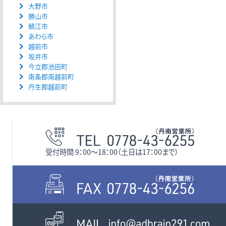
大野市
勝山市
鯖江市
あわら市
越前市
坂井市
今立郡池田町
南条郡南越前町
丹生郡越前町
受付時間 9：00〜18：00（土日は17：00まで）