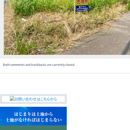
無料査定・売却・買取
お役立ち
資産活用・売却の豆知識
情報
会社案内
特長・サービス
スタッフ紹介
アクセス
会社概要
Both comments and trackbacks are currently closed.
メールでお問合せ
無料査定
アド・ブレインの
プライバシーポリシー