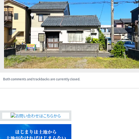
無料査定・売却・買取
お役立ち
資産活用・売却の豆知識
情報
会社案内
特長・サービス
スタッフ紹介
アクセス
会社概要
Both comments and trackbacks are currently closed.
メールでお問合せ
無料査定
アド・ブレインの
プライバシーポリシー