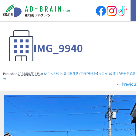
HOME
IMG_9940
買いたい
売地
新築戸建
中古戸建
店舗
Published
2025年6月11日
at
840 × 630
in
福井市月見1丁目【売土地】※広々107坪♪「赤十字前駅
店舗付住宅
マンション
分
← Previou
アパート
その他
借りたい
店舗・事務所
倉庫
土地
その他
売りたい
サポート内容
売却の流れ