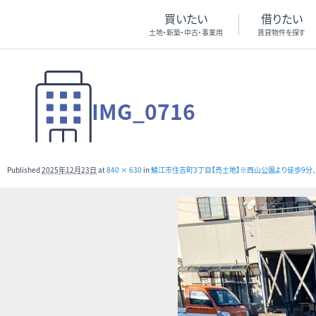
買いたい
借りたい
土地・新築・中古・事業用
賃貸物件を探す
IMG_0716
Published
2025年12月23日
at
840 × 630
in
鯖江市住吉町3丁目【売土地】※西山公園より徒歩9分、