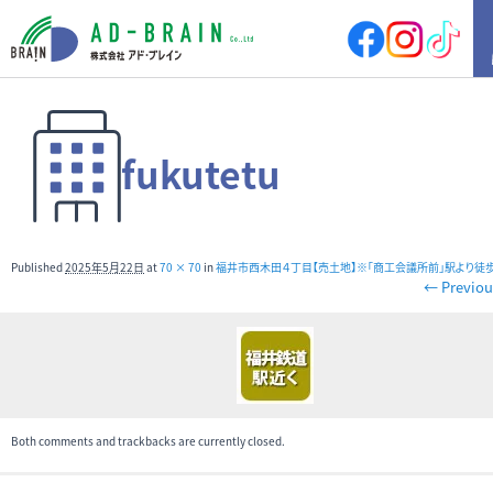
HOME
fukutetu
買いたい
売地
新築戸建
中古戸建
店舗
Published
2025年5月22日
at
70 × 70
in
福井市西木田４丁目【売土地】※「商工会議所前」駅より徒
店舗付住宅
マンション
← Previou
アパート
その他
借りたい
店舗・事務所
倉庫
土地
その他
Both comments and trackbacks are currently closed.
売りたい
サポート内容
売却の流れ