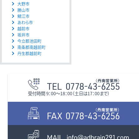
大野市
勝山市
鯖江市
あわら市
越前市
坂井市
今立郡池田町
南条郡南越前町
丹生郡越前町
受付時間 9：00〜18：00（土日は17：00まで）