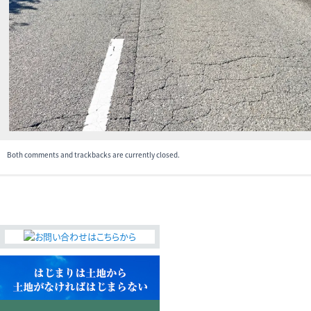
無料査定・売却・買取
お役立ち
資産活用・売却の豆知識
情報
会社案内
特長・サービス
スタッフ紹介
アクセス
会社概要
Both comments and trackbacks are currently closed.
メールでお問合せ
無料査定
アド・ブレインの
プライバシーポリシー