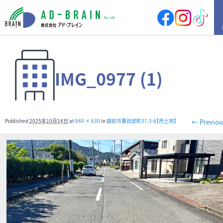
HOME
IMG_0977 (1)
買いたい
売地
新築戸建
中古戸建
店舗
Published
2025年10月14日
at
840 × 630
in
越前市粟田部町37-3-6【売土地】
← Previou
店舗付住宅
マンション
アパート
その他
借りたい
店舗・事務所
倉庫
土地
その他
売りたい
サポート内容
売却の流れ