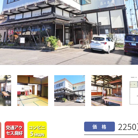
225
価 格