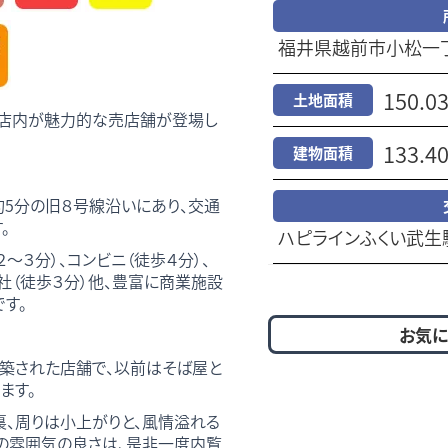
福井県越前市小松一
150.0
土地面積
る店内が魅力的な売店舗が登場し
133.4
建物面積
約5分の旧８号線沿いにあり、交通
。
ハピラインふくい武生駅
～３分）、コンビニ（徒歩４分）、
社（徒歩３分）他、豊富に商業施設
す。
お気に
新築された店舗で、以前はそば屋と
ます。
裏、周りは小上がりと、風情溢れる
の雰囲気の良さは、是非一度内覧