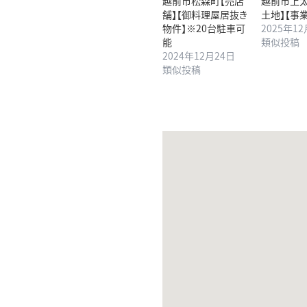
越前市松森町【売店
越前市上太
舗】【御料理屋居抜き
土地】【事
物件】※20台駐車可
2025年1
能
類似投稿
2024年12月24日
類似投稿