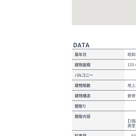
築年月
昭和
建物面積
133
バルコニー
建物階数
地
建物構造
鉄骨
間取り
間取内容
【1
面室
駐車場
6