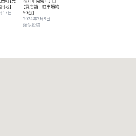
田町【売
福井市開発１丁目
業用地】
【貸店舗 駐車場約
2月17日
50台】
2024年3月8日
類似投稿