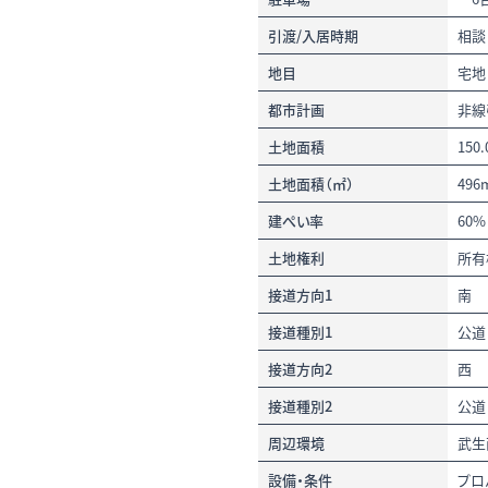
引渡/入居時期
相談
地目
宅地
都市計画
非線
土地面積
150
土地面積（㎡）
496
建ぺい率
60%
土地権利
所有
接道方向1
南
接道種別1
公道
接道方向2
西
接道種別2
公道
周辺環境
武生
設備・条件
プロ