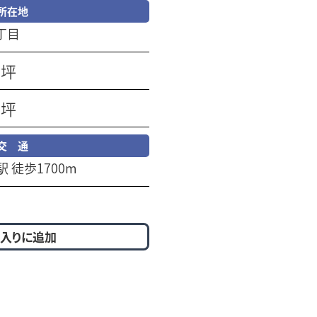
所在地
丁目
3坪
0坪
交 通
 徒歩1700m
入りに追加