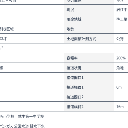
現況
居住中
用途地域
準工業
引き区域
地勢
.03坪
土地面積計測方式
公簿
m²
容積率
200%
権
接道状況
角地
接道間口1
接道幅員1
6m
接道間口2
接道幅員2
16m
西小学校 武生第一中学校
パンガス 公営水道 排水下水