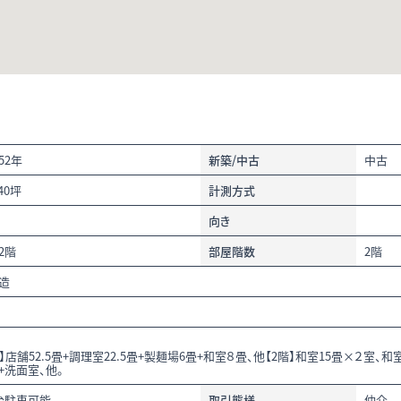
52年
新築/中古
中古
.40坪
計測方式
向き
上2階
部屋階数
2階
造
階】店舗52.5畳+調理室22.5畳+製麺場6畳+和室８畳、他【2階】和室15畳×２室、
+洗面室、他。
台駐車可能
取引態様
仲介