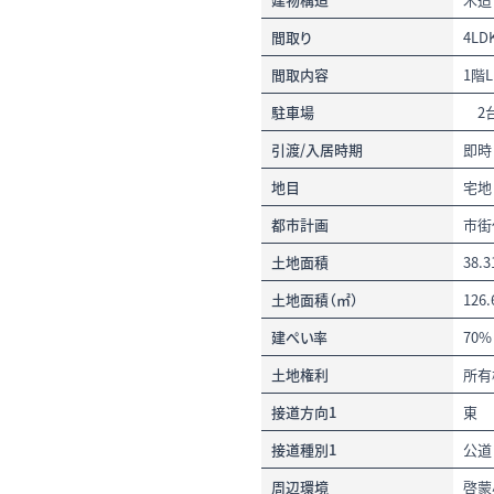
間取り
4LD
間取内容
1階
駐車場
2
引渡/入居時期
即時
地目
宅地
都市計画
市街
土地面積
38.
土地面積（㎡）
126
建ぺい率
70%
土地権利
所有
接道方向1
東
接道種別1
公道
周辺環境
啓蒙