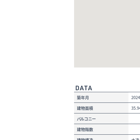
築年月
202
建物面積
35.
バルコニー
建物階数
建物構造
木造