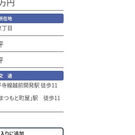
0万円
所在地
２丁目
坪
坪
交 通
寺線越前開発駅 徒歩11
まつもと町屋」駅 徒歩11
入りに追加