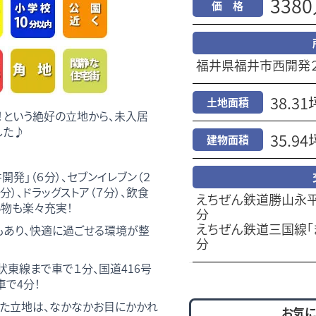
338
価 格
福井県福井市西開発
38.31
土地面積
！という絶好の立地から、未入居
した♪
35.94
建物面積
開発」（６分）、セブンイレブン（２
分）、ドラッグストア（７分）、飲食
えちぜん鉄道勝山永平
物も楽々充実！
分
えちぜん鉄道三国線「
もあり、快適に過ごせる環境が整
分
状東線まで車で１分、国道416号
車で4分！
た立地は、なかなかお目にかかれ
お気に