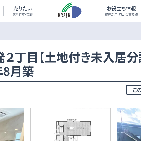
売りたい
お役立ち情報
無料査定・売却
資産活用、売却の豆知識
発２丁目【土地付き未入居分
年8月築
こ