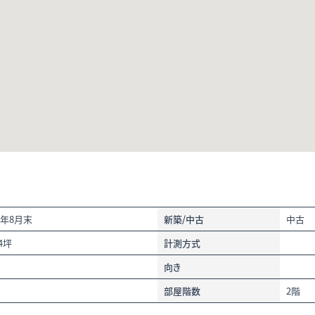
4年8月末
新築/中古
中古
94坪
計測方式
向き
部屋階数
2階