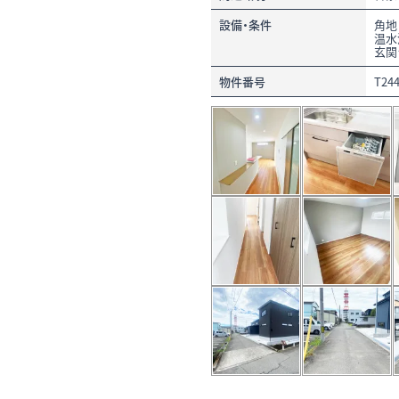
設備・条件
角地
温水
玄関
物件番号
T24