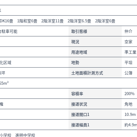
K
LDK16畳 1階和室6畳 2階洋室11畳 2階洋室6.5畳 2階洋室6畳
台駐車可能
取引態様
仲介
現況
空家
用途地域
準工業
化区域
地勢
平坦
31坪
土地面積計測方式
公簿
.65m²
容積率
200%
権
接道状況
角地
接道間口1
10.9m
接道幅員1
約4.9
小学校 進明中学校