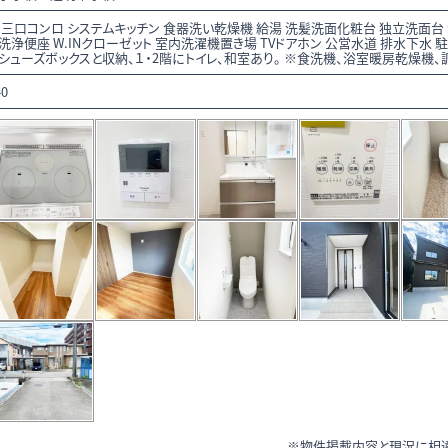
 三口コンロ システムキッチン 食器洗い乾燥機 給湯 洗髪洗面化粧台 独立洗面台 
洗浄便座 W.INクローゼット 室内洗濯機置き場 TVドアホン 公営水道 排水下水 
シューズボックスと収納、１・2階にトイレ、和室あり。 ※食洗機、浴室暖房乾燥機、
40
※物件掲載内容と現況に相