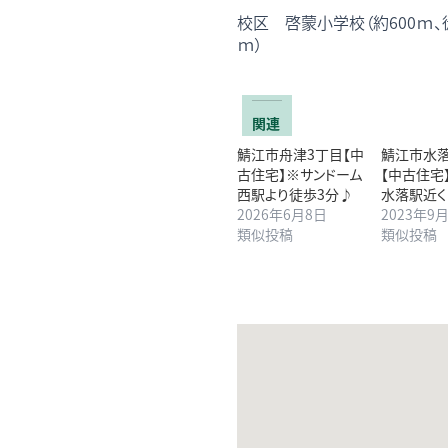
校区 啓蒙小学校（約600ｍ、徒
ｍ）
関連
鯖江市舟津3丁目【中
鯖江市水落
古住宅】※サンドーム
【中古住
西駅より徒歩3分♪
水落駅近く
2026年6月8日
2023年9
類似投稿
類似投稿