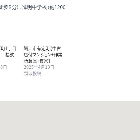
歩８分）、進明中学校（約1200
町1丁目
鯖江市有定町【中古
宅】 福鉄
店付マンション+作業
所倉庫+貸家】
月8日
2025年4月10日
類似投稿