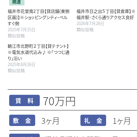
関連
福井市花堂南2丁目【貸店舗(東側
福井市日之出５丁目【貸倉庫】※
区画)】※ショッピングシティ・ベル
福井駅･さくら通りアクセス良好
すぐ側
2026年7月28日
2025年7月15日
類似投稿
類似投稿
鯖江市北野町２丁目【貸テナント】
※電気水道代込み♪ ※｢つつじ通
り｣沿い
2025年8月26日
類似投稿
70万円
賃 料
3ヶ月
1ヶ月
敷 金
礼 金