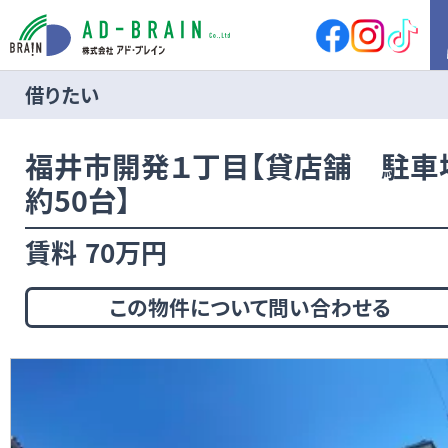
借りたい
HOME
福井市開発１丁目【貸店舗 駐車
買いたい
売地
新築戸建
約50台】
中古戸建
店舗
賃料
70万円
店舗付住宅
マンション
アパート
その他
この物件について問い合わせる
借りたい
店舗・事務所
倉庫
土地
その他
売りたい
サポート内容
売却の流れ