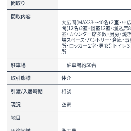
間取り
間取内容
大広間(MAX33～40名)２室・中
間(12名)2室・個室12室・堀込席8
室・カウンター席多数・厨房・焼
場スペース・パントリー・倉庫・事
所・ロッカー２室・男女別トイレ３
所
駐車場
駐車場約50台
取引態様
仲介
引渡/入居時期
相談
現況
空家
地目
用途地域
準工業