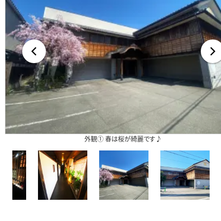
無料査定・売却・買取
お役立ち
資産活用・売却の豆知識
情報
会社案内
特長・サービス
スタッフ紹介
アクセス
会社概要
外観① 春は桜が綺麗です♪
メールでお問合せ
無料査定
アド・ブレインの
プライバシーポリシー