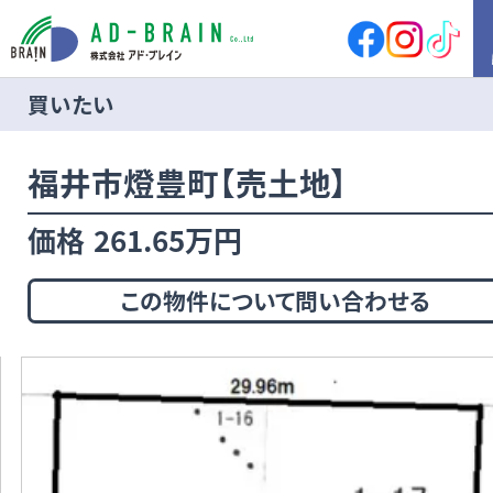
買いたい
HOME
福井市燈豊町【売土地】
買いたい
売地
新築戸建
価格
261.65万円
中古戸建
店舗
店舗付住宅
マンション
この物件について問い合わせる
アパート
その他
借りたい
店舗・事務所
倉庫
土地
その他
売りたい
サポート内容
売却の流れ