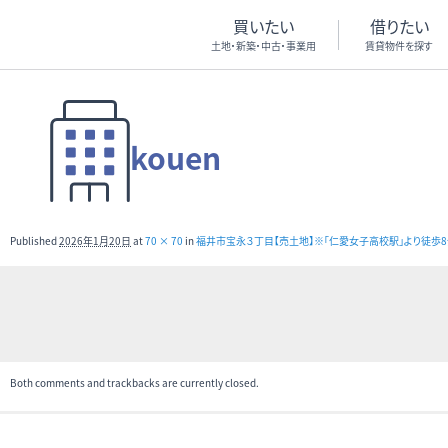
買いたい
借りたい
土地・新築・中古・事業用
賃貸物件を探す
kouen
Published
2026年1月20日
at
70 × 70
in
福井市宝永３丁目【売土地】※｢仁愛女子高校駅｣より徒歩
Both comments and trackbacks are currently closed.