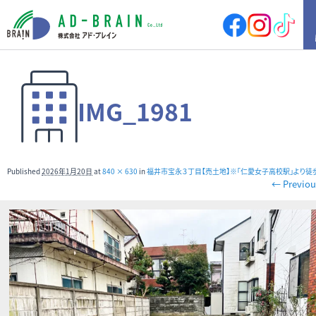
HOME
IMG_1981
買いたい
売地
新築戸建
中古戸建
店舗
Published
2026年1月20日
at
840 × 630
in
福井市宝永３丁目【売土地】※｢仁愛女子高校駅｣より徒
店舗付住宅
マンション
← Previou
アパート
その他
借りたい
店舗・事務所
倉庫
土地
その他
売りたい
サポート内容
売却の流れ