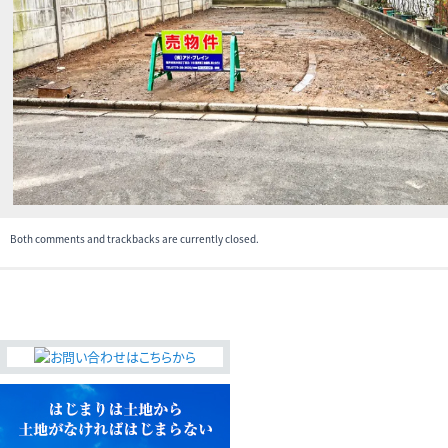
無料査定・売却・買取
お役立ち
資産活用・売却の豆知識
情報
会社案内
特長・サービス
スタッフ紹介
アクセス
会社概要
Both comments and trackbacks are currently closed.
メールでお問合せ
無料査定
アド・ブレインの
プライバシーポリシー