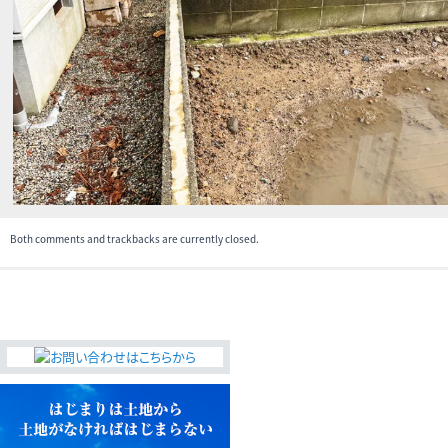
無料査定・売却・買取
お役立ち
資産活用・売却の豆知識
情報
会社案内
特長・サービス
スタッフ紹介
アクセス
会社概要
Both comments and trackbacks are currently closed.
メールでお問合せ
無料査定
アド・ブレインの
プライバシーポリシー