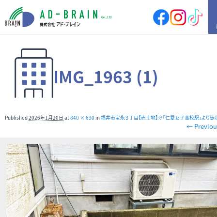
HOME
IMG_1963 (1)
買いたい
売地
新築戸建
中古戸建
店舗
Published
2026年1月20日
at
840 × 630
in
福井市宝永３丁目【売土地】※｢仁愛女子高校駅｣より徒
店舗付住宅
マンション
← Previou
アパート
その他
借りたい
店舗・事務所
倉庫
土地
その他
売りたい
サポート内容
売却の流れ