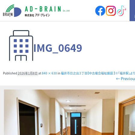
HOME
IMG_0649
買いたい
売地
新築戸建
中古戸建
店舗
Published
2026年1月8日
at
840 × 630
in
福井市日之出３丁目【中古複合福祉施設 】※「福井駅」よ
店舗付住宅
マンション
← Previou
アパート
その他
借りたい
店舗・事務所
倉庫
土地
その他
売りたい
サポート内容
売却の流れ