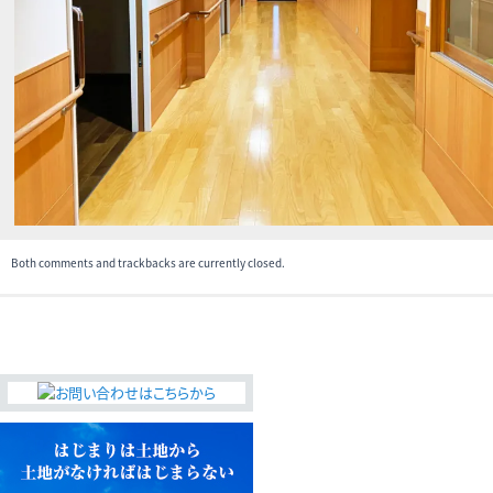
無料査定・売却・買取
お役立ち
資産活用・売却の豆知識
情報
会社案内
特長・サービス
スタッフ紹介
アクセス
会社概要
Both comments and trackbacks are currently closed.
メールでお問合せ
無料査定
アド・ブレインの
プライバシーポリシー