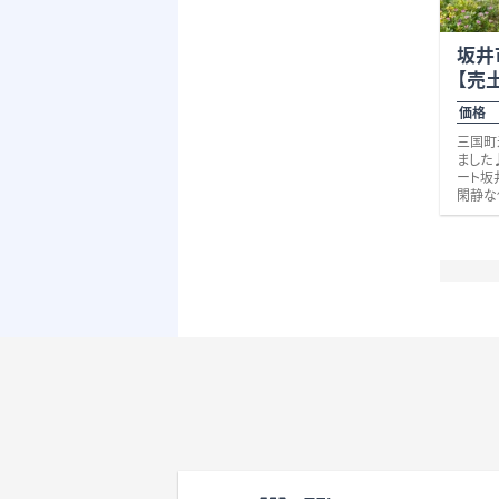
坂井
【売
価格 4
三国町
ました
ート坂
閑静な
国花火
と釣り
距離で
中央通
アクセ
ん鉄道
17分
土地面
地から
活の中
です。
の方は
些細な
わせく
区 雄
道三国
1100