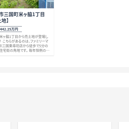
市三国町米ヶ脇1丁目
土地】
42.25万円
米ヶ脇1丁目から売土地が登場し
♪ こちらがあるのは、ファミリーマ
井三国東尋坊店から徒歩で5分の
住宅街の角地です。 毎年恒例の三
がある三国サンセットビーチ（夕日
で人気の砂浜）には徒歩で7分の
す♪ またかもめ通り（徒歩6分）や
り、運動公園通りにも近く、交通の
スは大変良好です。 そしてえちぜ
三国・芦原線『三国港』駅に徒歩
ですので、通勤・通学にも便利です。
積もゆったり約88坪でこちらの敷
は日本海が眺望可能で、毎日の生
で落ち着く癒しの時間が持てそう
 近郊でお探しの方、海沿いでお探し
是非ご検討下さいませ。 その他、
ことでも何でもお気軽にお問い合
ださい。 お待ちしております。 校
島小学校、三国中学校 えちぜん鉄
・芦原線『三国港』駅に徒歩17分、
ｍ。