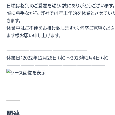
日頃は格別のご愛顧を賜り、誠にありがとうございます。
無料査定・売却・買取
誠に勝手ながら、弊社では年末年始を休業とさせてい
きます。
お役立ち
資産活用・売却の豆知識
休業中はご不便をお掛け致しますが、何卒ご寛容くださ
情報
ます様お願い申し上げます。
会社案内
特長・サービス
スタッフ紹介
—————————————————————
アクセス
会社概要
休業日：
2022
年12
月
28
日（水）～2023年1月4日
（水）
—————————————————————
メールでお問合せ
無料査定
アド・ブレインの
プライバシーポリシー
関連