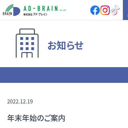
HOME
お知らせ
買いたい
売地
新築戸建
中古戸建
店舗
店舗付住宅
マンション
アパート
その他
借りたい
店舗・事務所
倉庫
2022.12.19
土地
その他
年末年始のご案内
売りたい
サポート内容
売却の流れ