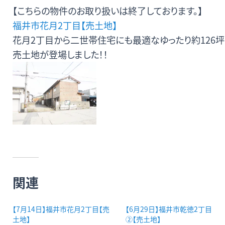
【こちらの物件のお取り扱いは終了しております。】
無料査定・売却・買取
福井市花月2丁目【売土地】
花月2丁目から二世帯住宅にも最適なゆったり約126坪
お役立ち
資産活用・売却の豆知識
売土地が登場しました！！
情報
会社案内
特長・サービス
スタッフ紹介
アクセス
会社概要
メールでお問合せ
無料査定
アド・ブレインの
関連
プライバシーポリシー
【7月14日】福井市花月2丁目【売
【6月29日】福井市乾徳2丁目
土地】
②【売土地】