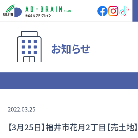
HOME
お知らせ
買いたい
売地
新築戸建
中古戸建
店舗
店舗付住宅
マンション
アパート
その他
借りたい
店舗・事務所
倉庫
2022.03.25
土地
その他
【3月25日】福井市花月2丁目【売土地
売りたい
サポート内容
売却の流れ