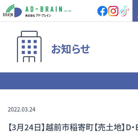
HOME
お知らせ
買いたい
売地
新築戸建
中古戸建
店舗
店舗付住宅
マンション
アパート
その他
借りたい
店舗・事務所
倉庫
2022.03.24
土地
その他
【3月24日】越前市稲寄町【売土地】D・
売りたい
サポート内容
売却の流れ