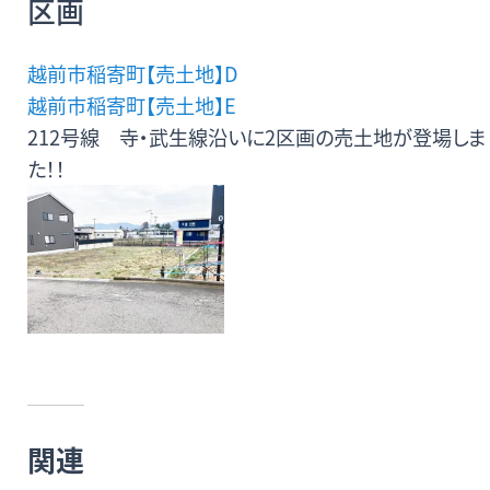
区画
無料査定・売却・買取
越前市稲寄町【売土地】D
お役立ち
資産活用・売却の豆知識
越前市稲寄町【売土地】E
情報
212号線 寺・武生線沿いに2区画の売土地が登場しま
た！！
会社案内
特長・サービス
スタッフ紹介
アクセス
会社概要
メールでお問合せ
無料査定
アド・ブレインの
プライバシーポリシー
関連