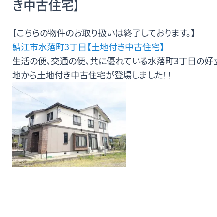
き中古住宅】
無料査定・売却・買取
【こちらの物件のお取り扱いは終了しております。】
お役立ち
資産活用・売却の豆知識
鯖江市水落町3丁目【土地付き中古住宅】
情報
生活の便、交通の便、共に優れている水落町3丁目の好
地から土地付き中古住宅が登場しました！！
会社案内
特長・サービス
スタッフ紹介
アクセス
会社概要
メールでお問合せ
無料査定
アド・ブレインの
プライバシーポリシー