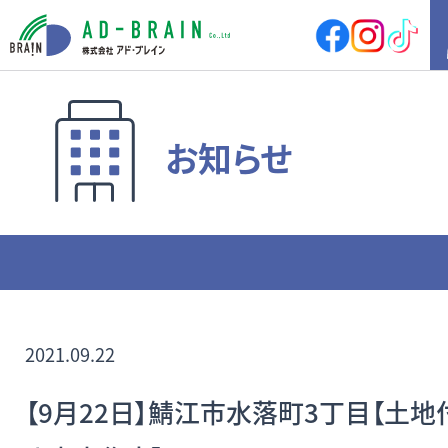
HOME
お知らせ
買いたい
売地
新築戸建
中古戸建
店舗
店舗付住宅
マンション
アパート
その他
借りたい
店舗・事務所
倉庫
2021.09.22
土地
その他
【9月22日】鯖江市水落町3丁目【土地
売りたい
サポート内容
売却の流れ