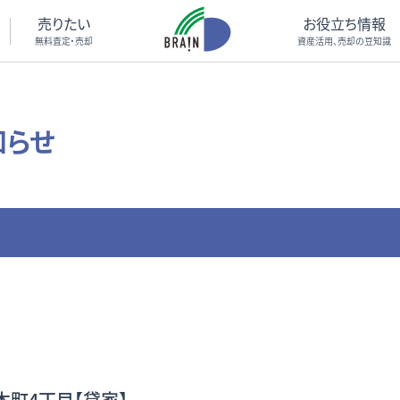
売りたい
お役立ち情報
無料査定・売却
資産活用、売却の豆知識
知らせ
本町4丁目【貸家】