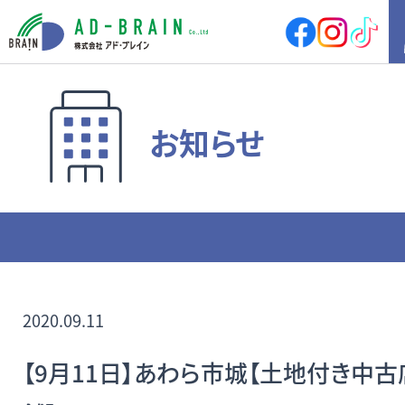
HOME
お知らせ
買いたい
売地
新築戸建
中古戸建
店舗
店舗付住宅
マンション
アパート
その他
借りたい
店舗・事務所
倉庫
2020.09.11
土地
その他
【9月11日】あわら市城【土地付き中古
売りたい
サポート内容
売却の流れ