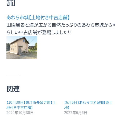
舗】
無料査定・売却・買取
あわら市城【土地付き中古店舗】
お役立ち
資産活用・売却の豆知識
田園風景と海が広がる自然たっぷりのあわら市城から
情報
らしい中古店舗が登場しました！！
会社案内
特長・サービス
スタッフ紹介
アクセス
会社概要
メールでお問合せ
無料査定
アド・ブレインの
関連
【10月30日】鯖江市長泉寺町【土
【6月6日】あわら市名泉郷【売土
プライバシーポリシー
地付き中古店舗】
地】
2020年10月30日
2022年6月6日