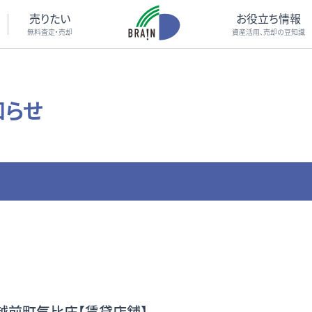
売りたい
お役立ち情報
無料査定・売却
資産活用、売却の豆知識
知らせ
郡越前町気比庄【賃貸店舗】