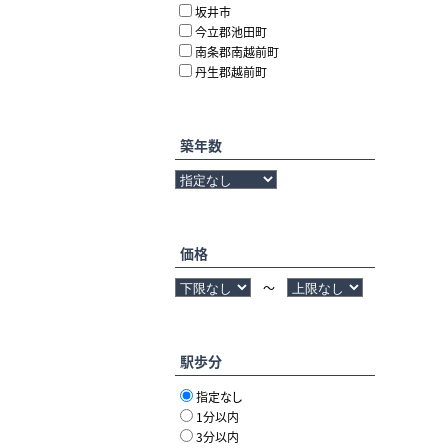
坂井市
今立郡池田町
南条郡南越前町
丹生郡越前町
築年数
価格
～
駅歩分
指定なし
1分以内
3分以内