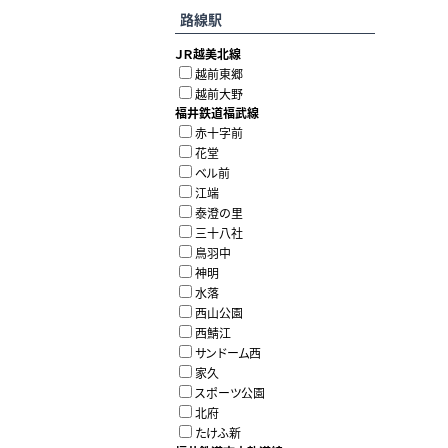
路線駅
ＪＲ越美北線
越前東郷
越前大野
福井鉄道福武線
赤十字前
花堂
ベル前
江端
泰澄の里
三十八社
鳥羽中
神明
水落
西山公園
西鯖江
サンドーム西
家久
スポーツ公園
北府
たけふ新