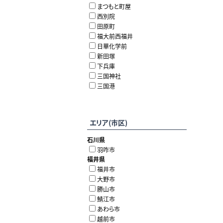
まつもと町屋
西別院
田原町
福大前西福井
日華化学前
新田塚
下兵庫
三国神社
三国港
エリア(市区)
石川県
羽咋市
福井県
福井市
大野市
勝山市
鯖江市
あわら市
越前市