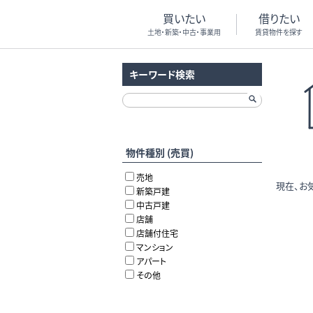
買いたい
借りたい
土地・新築・中古・事業用
賃貸物件を探す
キーワード検索
物件種別 (売買)
売地
現在、お
新築戸建
中古戸建
店舗
店舗付住宅
マンション
アパート
その他