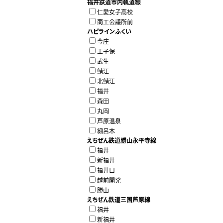
福井鉄道市内軌道線
仁愛女子高校
商工会議所前
ハピラインふくい
今庄
王子保
武生
鯖江
北鯖江
福井
森田
丸岡
芦原温泉
細呂木
えちぜん鉄道勝山永平寺線
福井
新福井
福井口
越前開発
勝山
えちぜん鉄道三国芦原線
福井
新福井