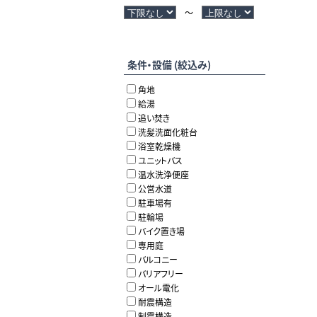
～
条件・設備 (絞込み)
角地
給湯
追い焚き
洗髪洗面化粧台
浴室乾燥機
ユニットバス
温水洗浄便座
公営水道
駐車場有
駐輪場
バイク置き場
専用庭
バルコニー
バリアフリー
オール電化
耐震構造
制震構造