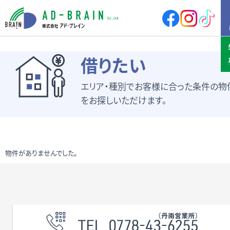
HOME
借りたい
エリア・種別でお客様に合った条件の物
買いたい
売地
新築戸建
をお探しいただけます。
中古戸建
店舗
店舗付住宅
マンション
アパート
その他
物件がありませんでした。
借りたい
店舗・事務所
倉庫
土地
その他
売りたい
サポート内容
売却の流れ