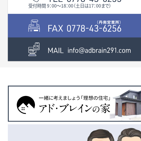
に新築された10LDKの豪邸
受付時間 9：00〜18：00（土日は17：00まで）
です。10居室、大型物置、キッ
チン2か所、浴室2か所、リビ
ングルーム2か所、トイレ3か
所、屋上に天体望遠鏡施設
が有ります。 会社での保養
所としての利用や、2世帯住
宅等でお探しの方は、是非い
かがでしょうか？ その他、些
細なことでも何でもお気軽
にお問い合わせください。 お
待ちしております。 ※越前大
野城に徒歩14分、1100ｍ。
JR越美北線『越前大野』駅に
徒歩17分、1200ｍ。 校区
有終西小学校、陽明中学校