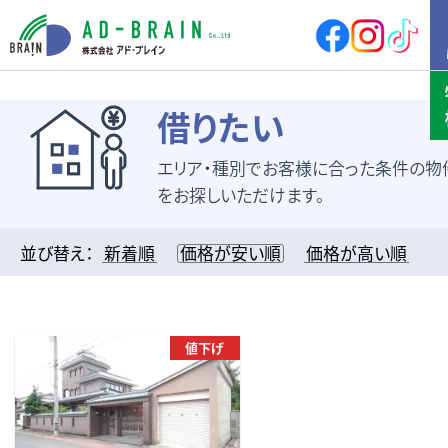
HOME
借りたい
エリア・種別でお客様に合った条件の物
買いたい
売地
新築戸建
をお探しいただけます。
中古戸建
店舗
店舗付住宅
マンション
並び替え：
新着順
価格が安い順
価格が高い順
アパート
その他
借りたい
店舗・事務所
倉庫
値下げ
土地
その他
売りたい
サポート内容
売却の流れ