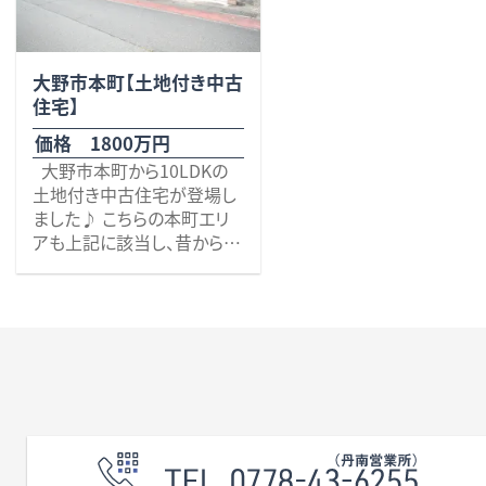
無料査定・売却・買取
大野市本町【土地付き中古
お役立ち
資産活用・売却の豆知識
住宅】
情報
価格 1800万円
大野市本町から10LDKの
会社案内
土地付き中古住宅が登場し
特長・サービス
スタッフ紹介
ました♪ こちらの本町エリ
アクセス
会社概要
アも上記に該当し、昔から受
け継がれるお店があちらこ
ちらに建ち並んでいます。 他
にも近郊には、クスリのアオ
キ大野新町店（徒歩5分）、ロ
ーソン大野三番店（徒歩4
メールでお問合せ
無料査定
アド・ブレインの
分）、ハニー新鮮館三番通り
店（徒歩8分）、有終西小学校
（徒歩7分）等、生活の便も大
プライバシーポリシー
変良好な好立地です。 そし
てこちらの建物は、1992年