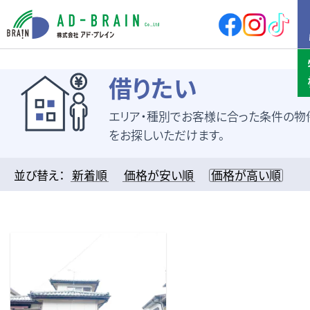
HOME
借りたい
エリア・種別でお客様に合った条件の物
買いたい
売地
新築戸建
をお探しいただけます。
中古戸建
店舗
店舗付住宅
マンション
並び替え：
新着順
価格が安い順
価格が高い順
アパート
その他
借りたい
店舗・事務所
倉庫
土地
その他
売りたい
サポート内容
売却の流れ