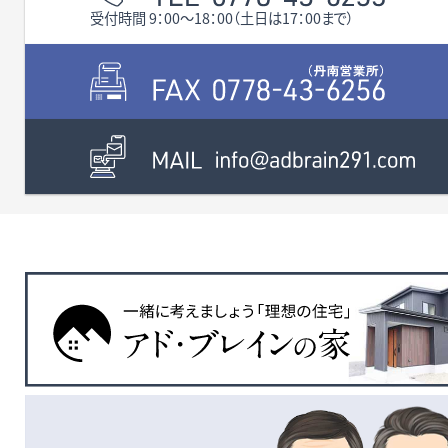
分）があり便利なところで
受付時間 9：00〜18：00（土日は17：00まで）
す。 近くには32号線清水・美
山線や229号フェニックス通
りにアクセス良好です♪ そ
してこちらの土地付き中古
住宅は1980年に新築された
5DKの建物です。 ※現在居
住中の為、写真の多くを掲載
出来ませんが、内観のご予約
も受け付けておりますので、
お気軽にお問い合わせくだ
さい。 その他、些細なことで
も何でもお気軽にお問い合
わせください。 お待ちしてお
ります。 校区 麻生津小学
校、足羽中学校