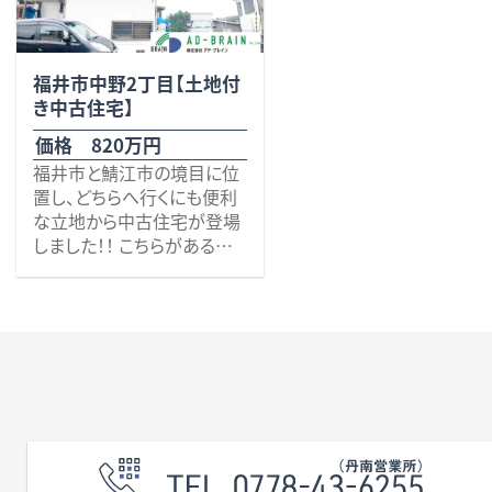
無料査定・売却・買取
福井市中野2丁目【土地付
お役立ち
資産活用・売却の豆知識
き中古住宅】
情報
価格 820万円
福井市と鯖江市の境目に位
会社案内
置し、どちらへ行くにも便利
特長・サービス
スタッフ紹介
な立地から中古住宅が登場
アクセス
会社概要
しました！！ こちらがあるの
は、杉の木台公園から徒歩
で5分の閑静な住宅街の一
画です。 徒歩圏内にスーパ
ーやコンビニは見当たりま
せんが、それでも福井方面に
メールでお問合せ
無料査定
アド・ブレインの
車を4分も走らせればハニー
麻生津店があります。また鯖
江方面に車を4分も走らせ
プライバシーポリシー
ればニトリ鯖江鳥羽店やア
ルビスさばえ鳥羽店（車で6