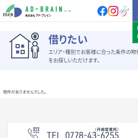
HOME
借りたい
エリア・種別でお客様に合った条件の物
買いたい
売地
新築戸建
をお探しいただけます。
中古戸建
店舗
店舗付住宅
マンション
アパート
その他
物件がありませんでした。
借りたい
店舗・事務所
倉庫
土地
その他
売りたい
サポート内容
売却の流れ