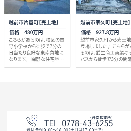
無料査定・売却・買取
越前市片屋町【売土地】
越前市家久町【売土地】
お役立ち
資産活用・売却の豆知識
価格 480万円
価格 927.8万円
情報
こちらがあるのは、校区の吉
越前市家久町から売土
野小学校から徒歩で7分の
登場しました♪ こちらが
会社案内
日当たり良好な東南角地に
るのは、武生商工商業キ
特長・サービス
スタッフ紹介
なります。 閑静な住宅地の
パスから徒歩で3分の閑
アクセス
会社概要
中にあり、とても静かで落ち
住宅街の角地です。 近郊
着いた場所が、この物件の魅
は、ファミリーマート武生
力の一つなのですが、意外に
久店（徒歩8分）、家久公
も交通のアクセスは良好で、
（徒歩4分）、Seria越前店
県道212号線（車で2分）を通
歩10分）、福井鉄道『家久
り8号線までや、地方道28号
（徒歩11分）等があります
メールでお問合せ
無料査定
アド・ブレインの
線（車で2分）で鯖江方面に
また、229号線や28号線、
もアクセスは大変良好です。
号線にも近く、アクセスは
徒歩で行ける距離には、た
変良好です。 土地面積も
プライバシーポリシー
けふ生協歯科（徒歩7分）、こ
ったり約71坪です♪ 近
うの内科・耳鼻咽喉科（徒歩
お探しの方、是非いかが
受付時間 9：00〜18：00（土日は17：00まで）