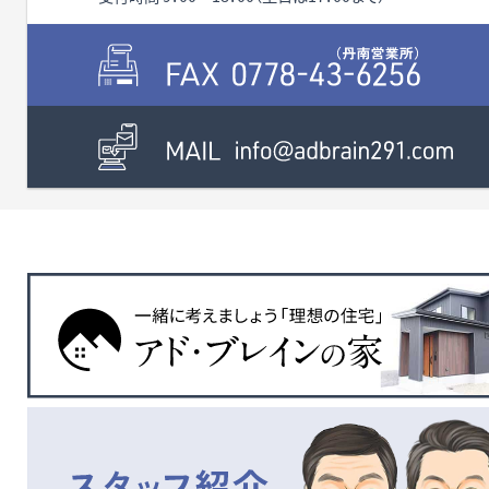
8分）があり、子育て世代や
ょうか？ その他、些細なこ
車生活を終えられた方には
でも何でもお気軽にお問
大変便利です。 スーパー
合わせください。 お待ち
は、「ハーツたけふ」が徒歩
おります。 校区 吉野
で8分で、「くら寿司」や「丸亀
校、武生第一中学校 福
製麺」がお隣さんです。その
道『家久』駅に徒歩11分、
他、「ハニービッグベリー芝
800ｍ。
原店」（徒歩10分）や、「クスリ
のアオキ芝原店」（徒歩10
分）、「酒＆業務スーパー 武
生店」にも徒歩7分で毎日の
生活を送るには充分すぎる
環境です。 ちなみに、、、近く
にあると嬉しいユニクロさん
も車で5分ほどですよ。 住
むときっと気に入ってくれそ
うなこちらの物件を是非、ご
検討下さいませ！！ その他、
些細な事でも何でもお気軽
にお問い合わせ下さい。 校