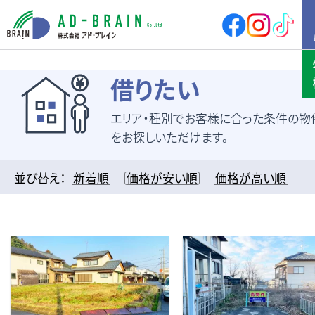
HOME
借りたい
エリア・種別でお客様に合った条件の物
買いたい
売地
新築戸建
をお探しいただけます。
中古戸建
店舗
店舗付住宅
マンション
並び替え：
新着順
価格が安い順
価格が高い順
アパート
その他
借りたい
店舗・事務所
倉庫
土地
その他
売りたい
サポート内容
売却の流れ