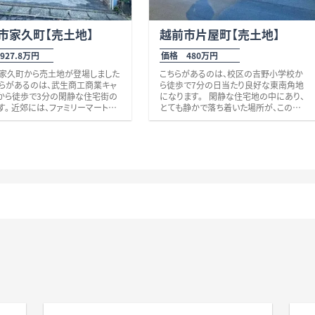
市家久町【売土地】
越前市片屋町【売土地】
927.8万円
価格 480万円
家久町から売土地が登場しました
こちらがあるのは、校区の吉野小学校か
ちらがあるのは、武生商工商業キャ
ら徒歩で7分の日当たり良好な東南角地
から徒歩で3分の閑静な住宅街の
になります。 閑静な住宅地の中にあり、
す。 近郊には、ファミリーマート武
とても静かで落ち着いた場所が、この物
店（徒歩8分）、家久公園（徒歩4
件の魅力の一つなのですが、意外にも交
eria越前店（徒歩10分）、福井鉄道
通のアクセスは良好で、県道212号線（車
駅（徒歩11分）等があります。 ま
で2分）を通り8号線までや、地方道28号
9号線や28号線、8号線にも近く、ア
線（車で2分）で鯖江方面にもアクセスは
は大変良好です。 土地面積もゆっ
大変良好です。 徒歩で行ける距離には、
71坪です♪ 近郊でお探しの方、是
たけふ生協歯科（徒歩7分）、こうの内科・
がでしょうか？ その他、些細なこと
耳鼻咽喉科（徒歩8分）があり、子育て世
でもお気軽にお問い合わせくださ
代や車生活を終えられた方には大変便利
お待ちしております。 校区 吉野小
です。 スーパーは、「ハーツたけふ」が徒
武生第一中学校 福井鉄道『家久』
歩で8分で、「くら寿司」や「丸亀製麺」がお
11分、800ｍ。
隣さんです。その他、「ハニービッグベリー
芝原店」（徒歩10分）や、「クスリのアオキ
芝原店」（徒歩10分）、「酒＆業務スーパー
武生店」にも徒歩7分で毎日の生活を送
るには充分すぎる環境です。 ちなみ
に、、、近くにあると嬉しいユニクロさんも
車で5分ほどですよ。 住むときっと気に
入ってくれそうなこちらの物件を是非、ご