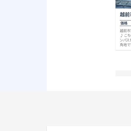
越前
価格 
越前市
♪ こ
ンパス
角地で
生家久
分）、S
『家久』
た、22
クセス
たり約
非いか
でも何
い。 
学校、
駅に徒歩