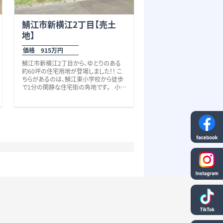
鯖江市新横江2丁目【売土
地】
価格 915万円
鯖江市新横江2丁目から、ゆとりのある
約60坪の住宅用地が登場しました！！ こ
ちらがあるのは、鯖江東小学校から徒歩
で1分の閑静な住宅街の角地です。 小学
校まで徒歩1分という安心感に加え、
徒歩圏内に「鯖江東幼稚園」（徒歩4分）や
「こども園しんよこえ」（徒歩6分）、「東公
園」（徒歩6分）等、子育て世代に嬉しいポ
イントがたくさん♪ さらに、鯖江市文化セ
ンターや郵便局も徒歩圏内、スーパーや
ドラッグストアへも徒歩10分程で、日々の
暮らしを支えてくれる施設が身近に揃っ
ています。 国道8号線や鯖江ICへも車で3
～4分とアクセス良好！
通勤・通学にも便利なロケーションです。
暮らしやすく人気の新横江エリアで、ゆ
とりもあるちょうど良い広さです！
是非、いかがでしょうか？
その他、些細なことでも何でもお気軽に
お問い合わせください。 お待ちしており
ます。 校区 鯖江東小学校、鯖江中学