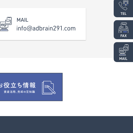
校 ハピラインふくい『鯖江』駅に徒歩16
分、1.2ｋｍ。 ※現況渡し
※下水道宅内に引込あり、上水道は前面
道路に本管あり。
※間口：約２４．８ｍ（隅切り含む）