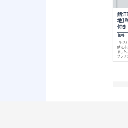
鯖江
地】
付き
価格 
生活利
鯖江市
ました
プラザ
周辺に
ゲンキ
予定 
ルメ館
鯖江店
（徒歩
等、ス
おり、
軒 （
江店（
暮らし
面では
線へも
にも便
つ。