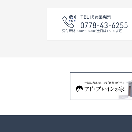
こども
江東小
スイミ
塾など
面積は
近郊で
か？ 
受付時間 9：00〜18：00（土日は17：00まで）
軽にお
江東小
江』駅
物件は
す。 
談頂く
済み（