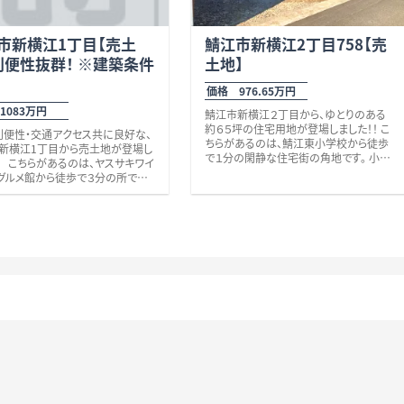
市新横江1丁目【売土
鯖江市新横江2丁目758【売
利便性抜群！ ※建築条件
土地】
価格 976.65万円
1083万円
鯖江市新横江２丁目から、ゆとりのある
約６５坪の住宅用地が登場しました！！ こ
便性・交通アクセス共に良好な、
ちらがあるのは、鯖江東小学校から徒歩
新横江1丁目から売土地が登場し
で１分の閑静な住宅街の角地です。 小学
。 こちらがあるのは、ヤスサキワイ
校まで徒歩１分という安心感に加え、
グルメ館から徒歩で３分の所です。
徒歩圏内に「鯖江東幼稚園」（徒歩２分）
は、
や「こども園しんよこえ」（徒歩５分）、「東
ー（現在建築中 ２０２６年中完成
鯖江第６公園」（徒歩５分）等、
徒歩1分） ヤスサキワイプラザグ
子育て世代に嬉しいポイントがたくさん
 （徒歩３分） クスリのアオキ東
♪ さらに、鯖江市文化センターや郵便局
（徒歩４分） スギ薬局東鯖江店
も徒歩圏内、スーパーやドラッグストアへ
４分） バロー東鯖江店（徒歩６分）
も徒歩１０分圏内で、日々の暮らしを支え
ーパーやドラッグストアが充実して
てくれる施設が身近に揃っています。 「国
生活便利な立地です！ また、やよい
道８号線（車で約２分）、「鯖江IC（車で約
徒歩４分） ファミリーマート新横
５分）」と交通アクセスも大変良好！
徒歩６分）コンビニ・飲食店も揃い、
通勤・通学にも便利なロケーションです。
を彩る環境が整っています。 交通
暮らしやすく人気の新横江エリアで、ゆと
、JR鯖江駅へ徒歩13分、国道8号
りもあるちょうど良い広さです！ 是非、い
車で2分と、通勤・通学・お出かけ
かがでしょうか？
利。 さらに教育環境も魅力のひと
その他、些細なことでも何でもお気軽に
お問い合わせください。 お待ちしており