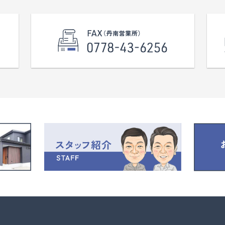
園しんよこえ（徒歩3分）、校区の鯖
ます。 校区 鯖江東小学校、鯖江中学校
学校（徒歩5分）、
※現況渡し
ングスクールや英会話教室、学習
※水道：13ｍｍ
も徒歩圏内に揃っています。 土地
※下水引込み有り
、平屋も可能なゆとりの約７４坪！
※負担金なし
お探しの方、是非いかがでしょう
その他、些細なことでも何でもお気
問い合わせください。 校区 鯖
学校、鯖江中学校 JR北陸本線『鯖
まで徒歩13分、950ｍ ※こちらの
当社建築条件付きの土地となりま
建物に関しては当社建築士とご相
ようになります。 ※上下水道引込
上水13ｍｍ）